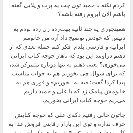
کردم نکنه با حمید توی چت یه پرت و پلایی گفته
باشم الان آبروم رفته باشه؟
همینجوری یه چند ثانیه بهت‌زده زل زده بودم به
دنیس که خودش توضیح داد آره من خانومم
ایرانیه و فارسی بلدم. فکر کنم جمله بعدی که از
دهنم دراومد این بود که ناهار جوجه کباب ایرانی
می‌خوری؟ یعنی ذهنم نه تنها دوباره متمرکز شد،
که برای سوال چی بخوریم هم یه جواب مناسب
پیدا کرد! گفت: «به به! بخوریم» و فوری هم به
خانومش پیامک زد که با علی و حمید داریم
می‌ریم جوجه کباب ایرانی بخوریم.
جاتون خالی رفتیم دکه‌ی علی که جوجه کبابش
حرف نداره و توی این بازار رقابتی فروش غذا به
کارمندها همیشه ۳۰-۴۰ نفر جلوی دکه اش صف