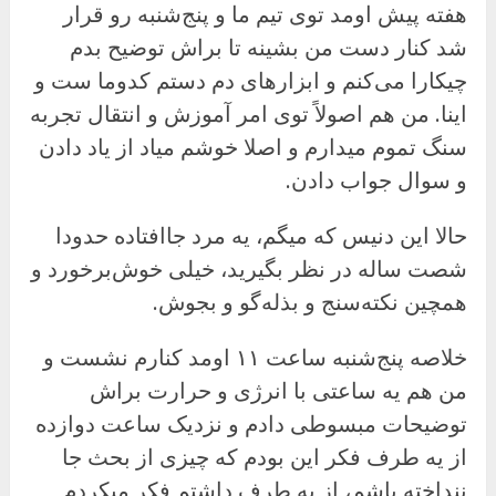
هفته پیش اومد توی تیم ما و پنج‌شنبه رو قرار
شد کنار دست من بشینه تا براش توضیح بدم
چیکارا می‌کنم و ابزارهای دم دستم کدوما ست و
اینا. من هم اصولاً توی امر آموزش و انتقال تجربه
سنگ تموم میدارم و اصلا خوشم میاد از یاد دادن
و سوال جواب دادن.
حالا این دنیس که میگم، یه مرد جاافتاده حدودا
شصت ساله در نظر بگیرید، خیلی خوش‌برخورد و
همچین نکته‌سنج و بذله‌گو و بجوش.
خلاصه پنج‌شنبه ساعت ۱۱ اومد کنارم نشست و
من هم یه ساعتی با انرژی و حرارت براش
توضیحات مبسوطی دادم و نزدیک ساعت دوازده
از یه طرف فکر این بودم که چیزی از بحث جا
ننداخته باشم، از یه طرف داشتم فکر میکردم