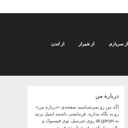
از سربازی
از شیراز
از لندن
درباره من
اگه من رو نمی‌شناسید صفحه‌ی «درباره من»
رو یه نگاه بندازید. فرمایشی داشتید ایمیل بزنید
به ali.ganjei روی جی‌میل. توی فیسبوک و
پلاس و لینکدین هم شناسه‌م همینه