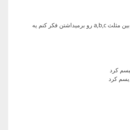
اگر این علفهای سبز رنگ بین مثلث a,b,c رو برمیداشتن فکر کنم یه
یسم کرد
سم کرد