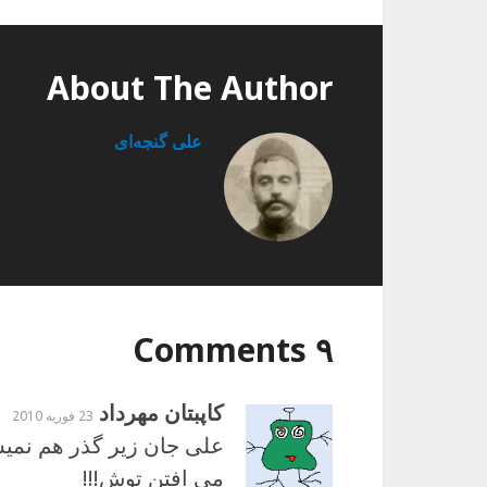
About The Author
علی گنجه‌ای
۹ Comments
کاپبتان مهرداد
23 فوریه 2010
علی جان زیر گذر هم نمیش
می افتن توش!!!