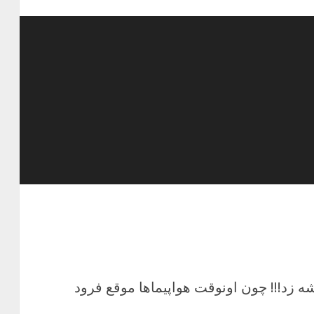
ه زد!!! چون اونوقت هواپیماها موقع فرود