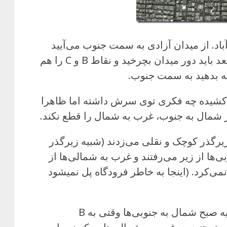
باد. از میدان آزادی به سمت جنوب می‌آیید
(اتوبان سعیدی) می‌رسید به نقطه A. بعد باید دور میدان بچرخید و نقاط B و C را هم
 کشیده چه فکری توی سرش داشته اما ظاهرا
شمال به جنوب، غرب به شمال را قطع نکند.
احت‌تر بود اگر بین A و D یک زیرگذر کوچک و نقلی می‌زدند (شبیه زیرگذر
بی‌ها از زیر می‌رفتند و غرب به شمالی‌ها از
ی‌کرد. (اینجا به خاطر فرودگاه پل نمیشود
اما توی وضعیت فعلی، ساعت‌های اولیه صبح شمال به جنوبی‌ها وقتی به B