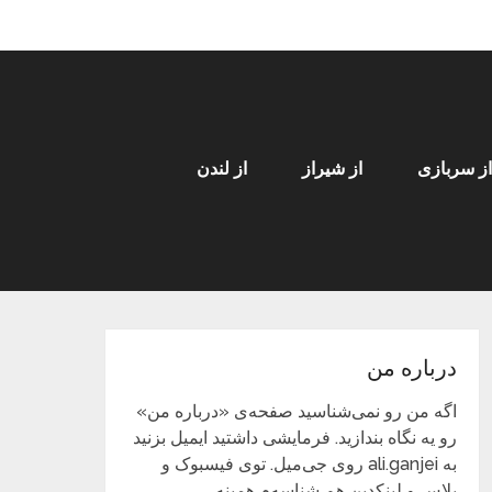
از سربازی
از شیراز
از لندن
درباره من
اگه من رو نمی‌شناسید صفحه‌ی «درباره من»
رو یه نگاه بندازید. فرمایشی داشتید ایمیل بزنید
به ali.ganjei روی جی‌میل. توی فیسبوک و
پلاس و لینکدین هم شناسه‌م همینه