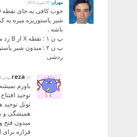
مهران
01 فوریه 2010
شیر پاستوریزه میره یه ک
باشه .
پ ن ۱ : نقطه X از B رد میشه .
پ ن ۲ : میدون شیر 
ردشی
reza
21 نوامبر 2024
تونل توحید ه
همیشگی و بی
میدون فتح و 
قراره برای 