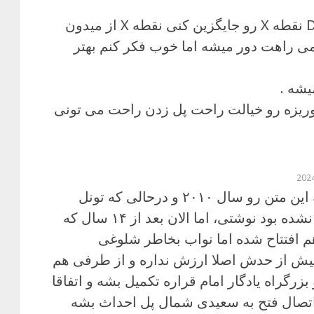
خوب کافی به جای نقطه D نقطه X رو جایگزین کنی نقطه X از میدون
می راهت دور میشه اما خوب فکر کنم بهتر
پاستوریزه رو خیالت راحت پل زدن راحت می تونی
باورم نمیشه این متن رو سال ۲۰۱۰ و درحالی که تونل
توحید افتتاح نشده بود نوشتی، اما الان بعد از ۱۴ سال که
م افتتاح شده اما نواب بخاطر شلوغی
ش از حدش اصلا ارزش نداره و از طرفی هم
بزرگراه یادگار امام قراره تکمیل بشه و اتفاقا
اتصال فتح به سعیدی شمال پل احداث بشه