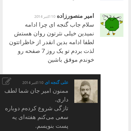
امیر منصورزاده
10 اکتبر 2014
سلام جاب گنجه ای چرا ادامه
نمیدین خیلی نثرتون روان هستش
لطفا ادامه بدین انقدر از خاظراتتون
لذت بردم تو یک روز 7 صفحه رو
خوندم موفق باشین
علی گنجه ای
10 اکتبر 2014
ممنون امیر جان شما لطف
داری.
تازگی شروع کرده‌م دوباره
سعی می‌کنم هفته‌ای یه
پست بنویسم.