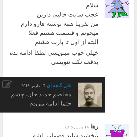
سلام
عجب سایت جالبی دارین
من تقریبا همه نوشته هارو دارم
میخونم و قسمت هشتم فعلا
البته از اول تا پارت هشتم
خیلی خوب مینویسی لطفا ادامه بده
یدفعه نکنه ننویسی
علی گنجه ای
17 مارس 2015
مخلصم حمید جان. چشم
حتما ادامه می‌دم
رها
14 مارس 2015
ببخشید شاید فضولی باشه