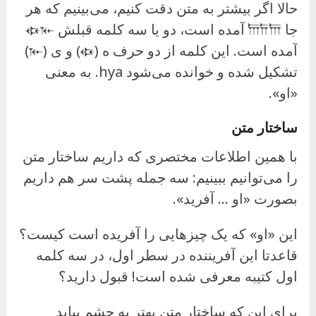
حالا اگر بیشتر به متن دقت کنیم، می‌بینیم که هر
جا 𐎠𐎭𐎠 آمده است، دو یا سه کلمه قبلش 𐏃𐎹
آمده است. این کلمه از دو حرف ه (𐏃) و ی (𐎹)
تشکیل شده و خوانده می‌شود hya. به معنی
«او».
ساختار متن
با همین اطلاعات مختصری که داریم ساختار متن
را می‌توانیم ببینیم: سه جمله پشت سر هم داریم
بصورت «او … آفرید».
این «او» که یک چیزهایی را آفریده است کیست؟
قاعدتا این آفریننده در سطر اول، در سه کلمه
اول کتیبه معرفی شده است! قبول دارید؟
برای این که ساختار متن بهتر به چشم بیاید