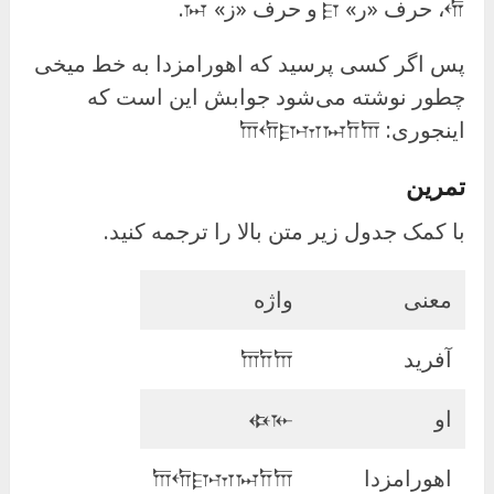
𐎢، حرف «ر» 𐎼 و حرف «ز» 𐏀.
پس اگر کسی پرسید که اهورامزدا به خط میخی
چطور نوشته می‌شود جوابش این است که
اینجوری: 𐎠𐎢𐎼𐎶𐏀𐎭𐎠
تمرین
با کمک جدول زیر متن بالا را ترجمه کنید.
معنی
واژه
آفرید
𐎠𐎭𐎠
او
𐏃𐎹
اهورامزدا
𐎠𐎢𐎼𐎶𐏀𐎭𐎠