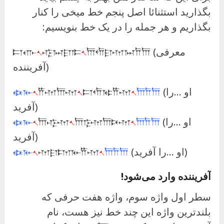
بگذارید استثنائا اصل پنجم خط میخی را کنار
بگذاریم و هر جمله را در یک خط بنویسیم:
𐎠𐎢𐎼𐎶𐏀𐎭𐎠 (معرفی
𐏐
𐎺𐏀𐎼𐎣
𐏐
𐎲𐎥
آفریننده)
(او …را
𐎠𐎭𐎠
𐏐
𐎲𐎢𐎷𐎡𐎶
𐏐
𐎡𐎶𐎠𐎶
𐏐
𐏃𐎹
آفرید)
(او …را
𐎠𐎭𐎠
𐏐
𐎠𐎿𐎶𐎠𐎴𐎶
𐏐
𐎠𐎺𐎶
𐏐
𐏃𐎹
آفرید)
(او …را آفرید)
𐎠𐎭𐎠
𐏐
𐎶𐎼𐎫𐎹𐎡𐎶
𐏐
𐏃𐎹
آفریننده وارد می‌شود!
سطر اول واژه سوم، واژه هفت حرفی که
بلندترین واژه این چند خط نیز هست، نام