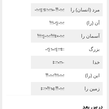
مرد (انسان) را
𐎶𐎼𐎫𐎹𐎡𐎶
آن (را)
𐎠𐎺𐎶
آسمان را
𐎠𐎿𐎶𐎠𐎴𐎶
بزرگ
𐎺𐏀𐎼𐎣
خدا
𐎲𐎥
این (را)
𐎡𐎶𐎠𐎶
زمین را
𐎲𐎢𐎷𐎡𐎶
درس بعد