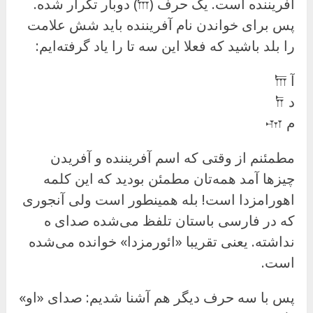
آفریننده است. یک حرف (𐎠) دوبار تکرار شده.
پس برای خواندن نام آفریننده باید شش علامت
را بلد باشید که فعلا این سه تا را یاد گرفته‌ایم:
آ 𐎠
د 𐎭
م 𐎶
مطمئنم از وقتی که اسم آفریننده و آفریدن
چیزها آمد همه‌تان مطمئن بودید که این کلمه
اهورامزدا است! بله همینطور است ولی آنجوری
که در فارسی باستان تلفظ می‌شده صدای ه
نداشته. یعنی تقریبا «ائورمزدا» خوانده می‌شده
است.
پس با سه حرف دیگر هم آشنا شدیم: صدای «او»