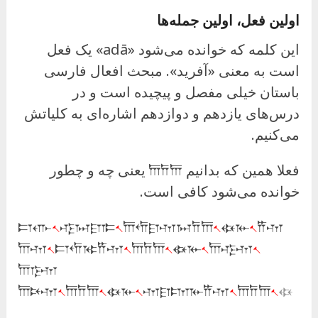
اولین فعل، اولین جمله‌ها
این کلمه که خوانده می‌شود «adā» یک فعل
است به معنی «آفرید». مبحث افعال فارسی
باستان خیلی مفصل و پیچیده است و در
درس‌های یازدهم و دوازدهم اشاره‌ای به کلیاتش
می‌کنیم.
فعلا همین که بدانیم 𐎠𐎭𐎠 یعنی چه و چطور
خوانده می‌شود کافی است.
𐎲𐎥
𐏐
𐎺𐏀𐎼𐎣
𐏐
𐎠𐎢𐎼𐎶𐏀𐎭𐎠
𐏐
𐏃𐎹
𐏐
𐎡𐎶
𐎠𐎶
𐏐
𐎲𐎢𐎷𐎡𐎶
𐏐
𐎠𐎭𐎠
𐏐
𐏃𐎹
𐏐
𐎠𐎺𐎶
𐏐
𐎠𐎿𐎶
𐎠𐎴𐎶
𐏐
𐎠𐎭𐎠
𐏐
𐏃𐎹
𐏐
𐎶𐎼𐎫𐎹𐎡𐎶
𐏐
𐎠𐎭𐎠
𐏐
𐏃