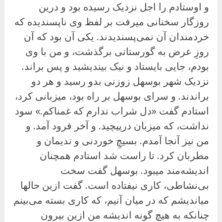
و اوستادم را اجل نزدیک رسیده بود و درین
روزگار سخنانی میرفت بر لفظ وی ناپسندیده که
خردمندان آن نمی‌پسندیدند. یکی آن بود که آن
روزِ عرض به گورستانی برگذشت، و من با وی
بودم، جایی بایستاد و نیک بیندیشید و پس براند.
نزدیک شهر بوسهل زوزنی بدو رسید و هر دو
براندند. و سرای بوسهل بر راه بود، میزبانی کرد،
استادم گفت «دل شراب ندارم که غمناکم.» سود
نداشت، که میزبان درپیچید. و آخر فرود آمد. و
من نیز آنجا آمدم. بسیچِ خوردنی و ندیمان و
مطربان کرد. تا راست شد استادم همچنان
اندیشه‌مند میبود. بوسهل گفت سخت
بی‌نشاطی، کاری نیفتاده است. گفت ازین حالها
میاندیشم که در میان آنیم، که کاری بسته می‌بینم
چنانکه به هیچ گونه اندیشه من ازین بیرون