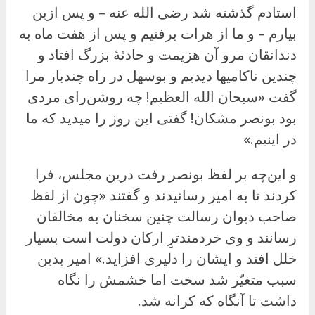
استادم گذشته شد رضی الله عنه – و پس ازین
بیارم – و ما از هرات برفتیم و پس از هفت ماه به
دندانقان مرو آن هزیمت و حادثهٔ بزرگ افتاد و
چندین ناکامیها دیدیم و بوسهل در راه چندبار مرا
گفت «سبحان الله العظیم! چه روشن‌رای مردی
بود بونصر مشکان! گفتی این روز را میدید که ما
در اینیم.»
و این‌چه بر لفظ بونصر رفت درین مجلس، فرا
کردند تا به امیر رسانیدند و گفتند «چون از لفظ
صاحب دیوان رسالت چنین سخنان به مخالفان
رسانند و وی خردمندترِ ارکان دولت است بسیار
خلل افتد و ایشان را دلیری افزاید.» امیر بدین
سبب متغیّر شد سخت اما خشمش را نگاه
داشت تا آنگاه که کرانه شد.