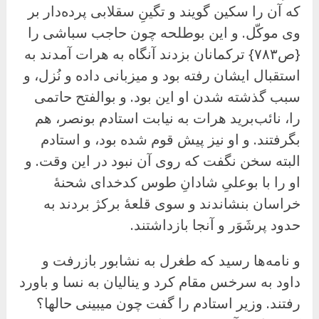
که آن را سکین گویند و تگینِ سقلابی پرده‌دار بر
وی موکّل. و این بوطلحه چون حاجب سباشی را
{ص۷۸۳} ترکمانان بزدند آنگاه به هرات آمدند به
استقبال ایشان رفته بود و میزبانی داده و نُزل، و
سبب گذشته شدن او این بود. و بوالفتح حاتمی
را، نائب‌برید هرات به نیابت استادم بونصر، هم
بگرفتند. و او نیز پیش قوم شده بود، و استادم
البته سخن نگفت که روی آن نبود در این وقت. و
او را با بوعلیِ شادانِ طوس کدخدای شحنهٔ
خراسان بنشاندند و سوی قلعهٔ برکژ بردند به
حدود پرشَوَر و آنجا بازداشتند.
و نامه‌ها رسید که طغرل به نشابور بازرفت و
داود به سرخس مقام کرد و ینالیان به نسا و باورد
رفتند. وزیر استادم را گفت چون میبینی حالها؟