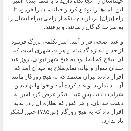
خیلتاشان را آنجا نگاه دارید تا با شما آیند.» امیر
این نامه‌ها را توقیع کرد و خیلتاشان را فرمود تا
راه [بران] بردارند چنانکه از راهی بیراه ایشان را
به سرحد گرگان رسانند. و برفتند.
و عید اضحی فراز آمد. امیر تکلفی بزرگ فرمود
از حد و اندازه گذشته. و هرات شهری است که
آن سلاح که آنجا بود به هیچ شهر نبودی، روز عید
چندان سوار و پیاده تمام‌سلاح به میدان آمد که
اقرار دادند پیران معتمد که به هیچ روزگار مانند
آن یاد ندارند. و عید کرده آمد و خوانها نهادند و
شراب دادند. پسِ عید لشکر عرض کرد امیر به
دشت خدابان، و هر کس که نظاره آن روز بدید
اقرار داد که به هیچ روزگار {ص۷۸۵} چنین لشکر
یاد ندارد.