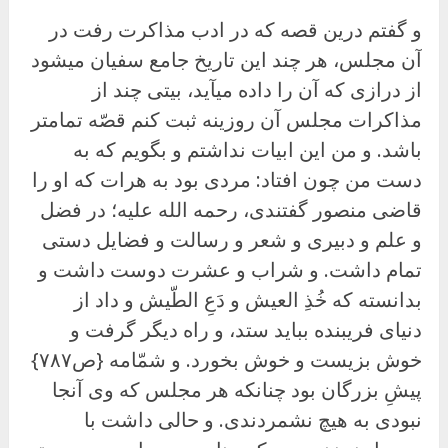
و گفتم درین قصه که در ادب مذاکرت رفت در
آن مجلس، هر چند این تاریخ جامع سفیان میشود
از درازی که آن را داده میآید، بیتی چند از
مذاکرات مجلس آن روزینه ثبت کنم قصّه تمامتر
باشد. و من این ابیات نداشتم و بگویم که به
دست من چون افتاد: مردی بود به هرات که او را
قاضی منصور گفتندی، رحمه الله علیه؛ در فضل
و علم و دبیری و شعر و رسالت و فضایل دستی
تمام داشت. و شراب و عشرت دوست داشت و
بدانسته که خُذِ العیش و دَعِ الطّیش و داد از
دنیای فریبنده بباید ستد، و راه دیگر گرفت و
خوش بزیست و خوش بخورد. و شمّامه {ص۷۸۷}
پیشِ بزرگان بود چنانکه هر مجلس که وی آنجا
نبودی به هیچ نشمردندی. و حالی داشت با