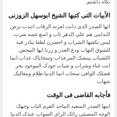
نگاه داشتم.
الأبیات التی کتبها الشیخ ابوسهل الزوزنی
اثها الصدر الذی دانت لعزته الرقاب انتدب ترض
الندامی هم على الدهر ئاب و اسغ غصه شرب.
لیس یکفیها الشراب و احضرن لطفا بنادر فیه
للشوق التهاب ودع العذر و زرنا ایها المحض
اللشباب بینشک المرعذاب وسجایاک عذاب انما
انت غناء وشراب و شباب جودک الموجود بحر
فضلک الوافی سحاب انما الدنیا ظلام ومعالبک
شهاب
فأجابه القاضی فی الوقت
اینها الصدر السعید الماجد الفرم الباب وجهک
الوجه المضیئی رائک الرای الصواب عندک الدنیا