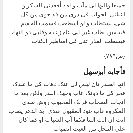
جمیعا والیها لى مآب و لقد أقعدنی السکر و
اعیانی الجواب فی ذری من قد حوى من کل
شی، یستطاب و لو اسطعت قسمت الجسم
قسمین لطاب غیر انى عاجزعفه وقلبی ذو التهاب
فبسطت العذر عنى فی اساطیر الکتاب
{ص۷۸۹}
فأجابه أبوسهل
انها الصدر تان لیس لى عنک ذهاب کل ما عندک
فخر کل ما دونک عاب وجهک البدر ولکن بعد ما
انجاب السحاب قربک المحبوب روض صدى
المکروه غاب عود المقبول عندى أبد الدهر یصاب
انت ان ابت البنا فکما آب الشباب او کما کان
على المحل من الغیث انصباب