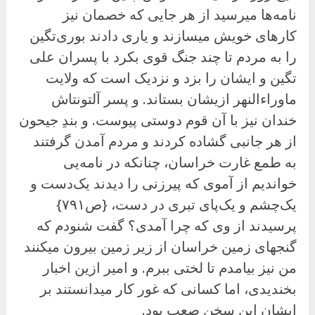
نامه‌ها میرسید از هر جایی که خصمان نیز
کارهای خویش میسازند و یاری دادند بوری‌تگین
را به مردم تا چند جنگ قوی بکرد با پسران علی
تگین و ایشان را بزد و نزدیک است که ولایت
ماوراءالنهر ازیشان بستاند. و پسر آلتونتاش
خندان نیز با آن قوم دوستی پیوست. و بندِ جیحون
از هر جانبی گشاده کردند و مردم آمدن گرفتند
به طمع غارت خراسان، چنانکه در نامه‌یی
خواندیم از آموی که پیرزنی را دیدند یک‌دست و
یک‌چشم و یک‌پای تبری در دست، {ص۷۹۱}
پرسیدند از وی که چرا آمدی؟ گفت شنودم که
گنجهای زمین خراسان از زیر زمین بیرون میکنند
من نیز بیامدم تا لختی ببرم. و امیر ازین اخبار
بخندیدی، اما کسانی که غور کار میدانستند بر
ایشان این سخن صعب بود.