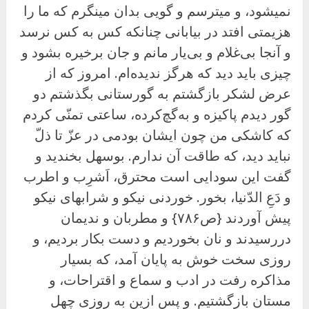
نمیشود، و میترسم و گویی بدان مینگرم که ما را
هزیمتی افتد در بیابانی چنانکه کس به کس نرسد
و آنجا بی‌غلام و بی‌یار مانم و جان برخیره بشود و
چیزی باید دید که هرگز ندیده‌ام. امروز که از
عرض لشکر بازگشتم به گورستانی بگذشتم دو
گور دیدم پاکیزه و به‌گچ‌کرده، ساعتی تمنّی کردم
که کاشکی من چون ایشان بودمی در عزّ تا ذلّ
نباید دید، که طاقت آن ندارم. بوسهل بخندید و
گفت این سودایی است محترق، اَشرِب و اطرب
و دَعِ الدّنیا، بخور. خوردنی نیکو و شرابهای نیکو
پیش آوردند {ص۷۸۶} و مطربان و ندیمان
دررسیدند و نان بخوردیم و دست بکار بردیم، و
روزی سخت خوش به پایان آمد، که بسیار
مذاکره رفت در ادب و سماع و اقتراحات، و
مستان بازگشتیم. و پس ازین به روزی چهل