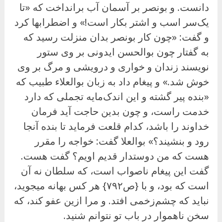
دانست. و بونصر بر آسمان آب برانداخت که «تا
یک‌سر اسب و اشتر بکار است!» و اضطرابها کرد
و گفت: «چون کار بونصر بدان منزلت رسید که
به گفتار چون بوالحسن ایدونی بر وی ستور
نویسند زندان و خواری و درویشی و مرگ بر وی
خوش شد.» و پیغام داد به زبان بوالعلاء طبیب که
«بنده پیر گشته و این اندک‌مایه تجملی که دارد
خدمت راست، و چون بدین حاجت آید فرمان
خداوند را باشد، کدام قلعت فرماید تا بنده آنجا
رود و بنشیند؟» بوالعلا گفت: خواجه را مقرر
هست که من دوستدار قدیم اویم؟ گفت هست.
گفت این پیغام ناصواب است، که سلطان نه آن
است که بود، و با {ص۷۹۲} هر کس بهانه میجوید،
نباید که چشم‌زخمی افتد. و مرا ازین عفو کند، که
سخن ناهموار در باب تو نتوانم شنید.