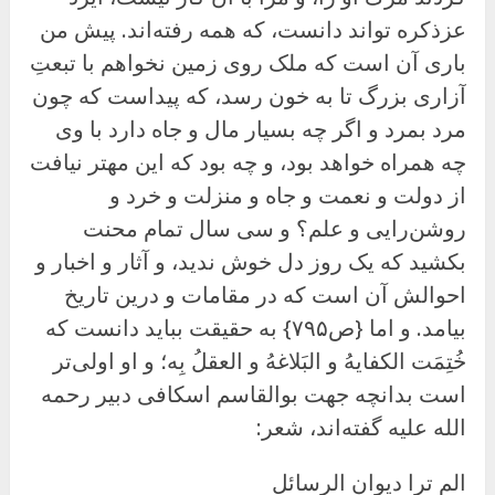
عزذکره تواند دانست، که همه رفته‌اند. پیش من
باری آن است که ملک روی زمین نخواهم با تبعتِ
آزاری بزرگ تا به خون رسد، که پیداست که چون
مرد بمرد و اگر چه بسیار مال و جاه دارد با وی
چه همراه خواهد بود، و چه بود که این مهتر نیافت
از دولت و نعمت و جاه و منزلت و خرد و
روشن‌رایی و علم؟ و سی سال تمام محنت
بکشید که یک روز دل خوش ندید، و آثار و اخبار و
احوالش آن است که در مقامات و درین تاریخ
بیامد. و اما {ص۷۹۵} به حقیقت بباید دانست که
خُتِمَت الکفایهُ و البَلاغهُ و العقلُ بِه؛ و او اولی‌تر
است بدانچه جهت بوالقاسم اسکافی دبیر رحمه
الله علیه گفته‌اند، شعر:
الم ترا دیوان الرسائل