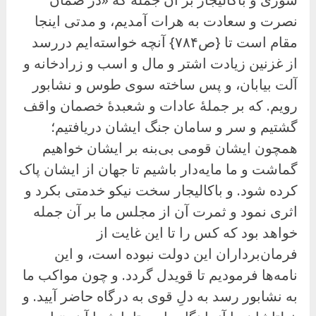
نصرت و سعادت به هرات آمدیم، و مدتی اینجا
مقام است تا {ص۷۸۴} آنچه خواسته‌ایم دررسد
از غزنین زیادت اشتر و مال و اسب و زرادخانه و
آلت بیابان، و پس ساخته سوی طوس و نشابور
رویم. که بر جملهٔ عادات و شعبدهٔ خصمان واقف
گشتیم و سر و سامان جنگ ایشان دریافتیم؛
همچون ایشان قومی بی‌بنه بر ایشان خواهیم
گماشت و ما مایه‌دار باشیم تا جهان از ایشان پاک
کرده شود. و باکالیجار سخت نیکو خدمتی بکرد و
اثری نمود و ثمرت آن از مجلس ما بر آن جمله
خواهد بود که کس را تا این غایت از
فرمان‌برداران این دولت نبوده است، و این
نامه‌ها فرمودیم تا قویدل گردد. و چون مواکب ما
به نشابور رسد به دلِ قوی به درگاه حاضر آیید. و