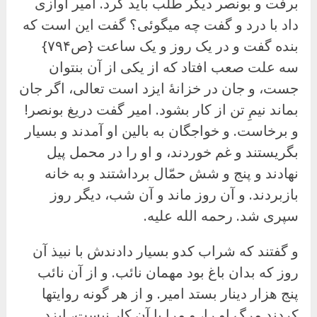
برفت و بونصر دیگر طلب باید کرد. امیر آوازی
داد با درد و گفت چه میگوئی؟ گفت این است که
بنده گفت و در یک روز و یک ساعت {ص۷۹۴}
سه علت صعب افتاد که از یکی از آن بنتوان
جست، و جان در خزانهٔ ایزد است تعالی، اگر جان
بماند نیمِ تن از کار بشود. امیر گفت دریغ بونصر!
و برخاست. و خواجگان به بالین او آمدند و بسیار
بگریستند و غم خوردند، و او را در محمل پیل
نهادند و پنج و شش حمّال برداشتند و به خانه
بازبردند. و آن روز ماند و آن شب، دیگر روز
سپری شد. رحمه الله علیه.
و گفتند که شراب کدو بسیار دادندش با نبیذ آن
روز که بدان باغ بود مهمان نائب. و از آن نائب
پنج هزار دینار بستد امیر. و از هر گونه روایتها
کردند مرگ او را، و مرا با آن کار نیست، ایزد