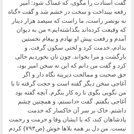
گفت استادت را مگوی، که غمناک شود: امیر
رقعه بینداخت و سخت در خشم شد و گفت «گناه
نه بونصر راست، ما راست که سیصد هزار دینار
که وقیعت کرده‌اند بگذاشته‌ایم.» من به دیوان
آمدم و رقعت پیش او نهادم و پیغام نخستین
بدادم، خدمت کرد و لختی سکون گرفت. و
بازگشت و مرا بخواند. چون نان بخوردیم خالی
کرد و گفت من دانم که این نه سخن امیر بود،
حق صحبت و ممالحت دیرینه نگاه دار و اگر
آغاجی سخن دیگر گفته است و حجت گرفته تا با
من نگویی بگوی تا ره کار بنگرم. آنچه گفته بود
آغاجی بگفتم. گفت «دانستم، و همچنین چشم
داشتم. خاک بر سر آن خاکسار که خدمت
پادشاهان کند، که با ایشان وفا و حرمت و رحمت
نیست. من دل بر همه بلاها خوش {ص۷۹۳} کردم