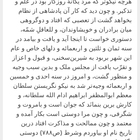
هرچه نیکوتر که مرد یگانهٔ روزگار بود در علم و
تذکیر. و چون دید که کار آن پادشاهی از نظام
بخواهد گشت از تعصبی که افتاد و دوگروهی
میان برادران و خویشاوندان، و للعاقلِ شمّه،
دستوری خواست تا اینجا آید و یافت و بیامد در
سنه ثمان و ثلثین و اربعمائه و دلهای خاص و عام
این شهر بربود به شیرین‌سخنی، و قبول و اعزاز
و تقرّب یافت از مجلس ملک و بدین سبب وجیه
و منظور گشت، و امروز در سنه احدى و خمسین
و اربعمائه وجیه‌تر شد به نیکو نگریستن سلطان
معظم ابوالمظفر ابراهیم ادام الله سلطانه، و
کارش برین بنمانَد که جوان است و بامروت و
شگرفی، و چون مرا دوستی است بکار آمده و
معتمد و چون ممالحت و مذاکرت افتاد درین
تاریخ نام او بیاوردم وشرط {ص۷۸۸} دوستی