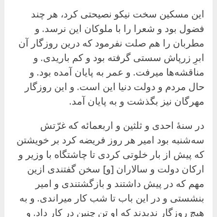
این مسکین سخت نیکو نصیحتی کرد، هر چند
فضول بود و شعرا را با ملوکان این نرسد. و
مطربان را هم صلت نفرمود که درین روزگار آن
ابرِ زرپاش سستی گرفته بود و کم باریدی. و
مناقشه‌ها میرفت. و عمر به پایان آمده بود. و
حال مردم و دولت دنیا این است. و این روزگار
مهرگان نیز بگذشت و به پایان آمد.
در سنهٔ احدى و ثلثین و اربعمائه که غرّتش
سه‌شنبه بود امیر هر روز فریضه کرد بر خویشتن
که پیش از بار خلوتی کردی تا چاشتگاه با وزیر و
ارکان دولت و سالاران [و] سخن گفتندی ازین
مهم که در پیش داشتند و بازگشتندی و امیر
بنشستی و در این باب تا شب کار میراندی. و به
هیچ روزگار ندیدند که او تن چنین در کار داد. و