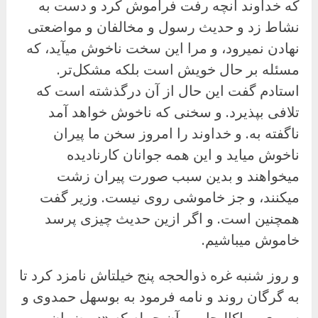
که خداوند آنچه رفت فراموش کرد و دست به
نشاط زد و حدیث رسول و مخالفان و مواضعتی
نهادن نمیرود، و مرا این سخت ناخوش میآید، که
مسئله بر حال خویش است بلکه مشکل‌تر.
استادم گفت این حال از آن درگذشته است که
تلافی بپذیرد. و سخنی که ناخوش خواهد آمد
ناگفته به. و خداوند را امروز سخن ما پیران
ناخوش میاید و این همه جوانان کارنادیده
میخواهند و بدین سبب صورت پیران زشت
میکنند، و جز خاموشی روی نیست. وزیر گفت
همچنین است. و اگر ازین حدیث چیزی پرسد
خاموش میباشیم.
و روز شنبه غره ذوالحجه پنج خیلتاش نامزد کرد تا
به گرگان روند و نامه فرمود به بوسهل حمدوی و
سوری و باکالیجار بر آن جمله که «در ضمان