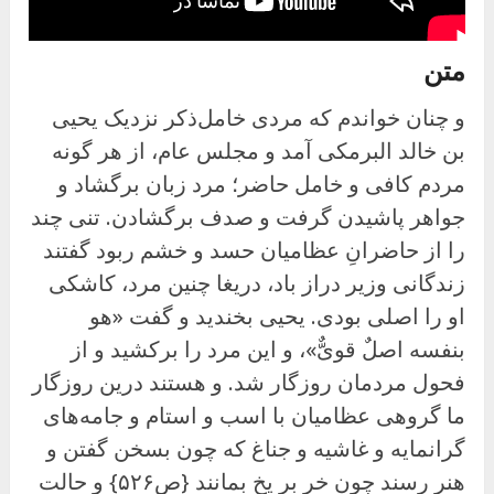
متن
و چنان خواندم که مردی خامل‌ذکر نزدیک یحیی
بن خالد البرمکی آمد و مجلس عام، از هر گونه
مردم کافی و خامل حاضر؛ مرد زبان برگشاد و
جواهر پاشیدن گرفت و صدف برگشادن. تنی چند
را از حاضرانِ عظامیان حسد و خشم ربود گفتند
زندگانی وزیر دراز باد، دریغا چنین مرد، کاشکی
او را اصلی بودی. یحیی بخندید و گفت «هو
بنفسه اصلٌ قویٌّ»، و این مرد را برکشید و از
فحول مردمان روزگار شد. و هستند درین روزگار
ما گروهی عظامیان با اسب و استام و جامه‌های
گرانمایه و غاشیه و جناغ که چون بسخن گفتن و
هنر رسند چون خر بر یخ بمانند {ص۵۲۶} و حالت