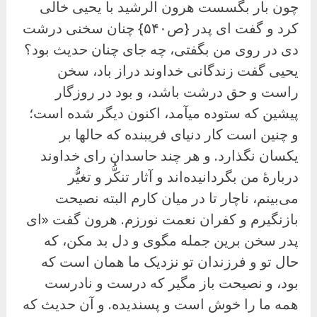
چون بار بگسست هرون الرشید با یحیی خالی
کرد و گفت ای پدر {ص۵۴۰} چنان سخنی درشت
دی در روی من بگفتی، چه جای چنان حدیث بود؟
یحیی گفت زندگانی خداوند دراز باد، سخن
راست و حق درشت باشد، و بود در روزگار
پیشین که ستوده میآمد، اکنون دیگر شده است؛
و چنین است کار دنیای فریبنده که حالها بر
یکسان نگذارد. و هر چند حاسدان رای خداوند
دربارهٔ من بگردانیده‌اند و آثار تنکُّر و تغیُّر
می‌بینم، ناچار تا در میان کارم البته نصیحت
بازنگیرم و کفران نعمت نورزم. هرون گفت «ای
پدر سخن برین جمله مگوی و دل بد مکن، که
حال تو و فرزندان تو نزدیک ما همان است که
بود، و نصیحت باز مگیر که درست و نادرست
همه ما را خوش است و پسندیده. و آن حدیث که