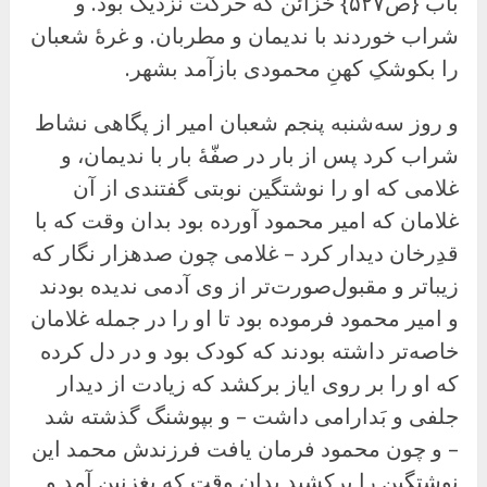
باب {ص۵۲۷} خزائن که حرکت نزدیک بود. و
شراب خوردند با ندیمان و مطربان. و غرهٔ شعبان
را بکوشکِ کهنِ محمودی بازآمد بشهر.
و روز سه‌شنبه پنجم شعبان امیر از پگاهی نشاط
شراب کرد پس از بار در صفّهٔ بار با ندیمان، و
غلامی که او را نوشتگین نوبتی گفتندی از آن
غلامان که امیر محمود آورده بود بدان وقت که با
قدِرخان دیدار کرد – غلامی چون صدهزار نگار که
زیباتر و مقبول‌صورت‌تر از وی آدمی ندیده بودند
و امیر محمود فرموده بود تا او را در جمله غلامان
خاصه‌تر داشته بودند که کودک بود و در دل کرده
که او را بر روی ایاز برکشد که زیادت از دیدار
جلفی و بَدارامی داشت – و بپوشنگ گذشته شد
– و چون محمود فرمان یافت فرزندش محمد این
نوشتگین را برکشید بدان وقت که بغزنین آمد و