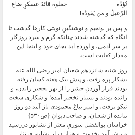
تُؤدُه جعلوه قائدَ عسکرٍ ضاع
الرّعیلُ و مَن یَقودُه!
و پس بر بونعیم و نوشتگینِ نوبتی کارها گذشت تا
آنگاه که گذشته شدند چنانکه گرم و سرد روزگار
بر سر آدمی. و آورده آید بجای خود و اینجا این
مقدار کفایت است.
روز شنبه شانزدهم شعبان امیر رضی الله عنه
بشکار پره رفت. و پیش بیک هفته کسان رفته
بودند فراز آوردنِ حشر را از بهر نخجیر راندن، و
رانده بودند و بسیار نخجیر آمده؛ و شکاری سخت
نیکو برفت. و امیر بباغ محمودی باز آمد دو روز
مانده از شعبان، و صاحب‌دیوانِ {ص۵۳۰}
خراسان بوالفضل سوریِ معتز از نشابور دررسید
و پیش آمد بخدمت و هزار دینار نشابوری نثار