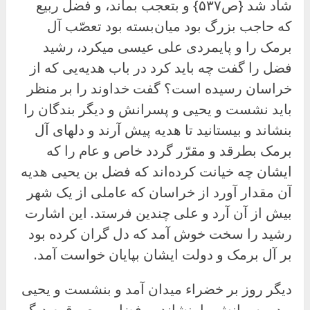
شاد شد {ص۵۳۷} و بتعجب بماند، و فضل ربیع
که حاجب بزرگ بود میان‌بسته بود تعصّب آل
برمک را و پایمردی علی عیسی میکرد، رشید
فضل را گفت چه باید کرد در باب هدیه‌یی که از
خراسان رسیده است؟ گفت خداوند را بر منظر
باید نشست و یحیی و پسرانش و دیگر بندگان را
بنشاند و بیستانید تا هدیه پیش آرند و دلهای آل
برمک بطرقد و مقرّر گردد خاص و عام را که
ایشان چه خیانت کرده‌اند که فضل بن یحیى هدیه
آن مقدار آورد از خراسان که عاملی از یک شهر
بیش از آن آرد و على چندین فرستد. این اشارت
رشید را سخت خوش آمد که دل گران کرده بود
بر آل برمک و دولت ایشان بپایان خواست آمد.
دیگر روز بر خضراء میدان آمد و بنشست و یحیی
و دو پسرانش را بنشاند، و فضل ربیع و قوم دیگر