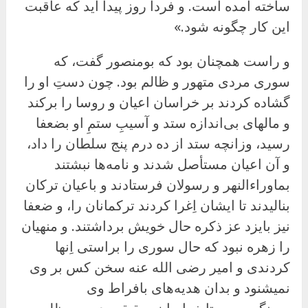
ساخته آمده است. و فردا روز پیدا آید که عاقبت
این کار چگونه شود.»
و راست همچنان بود که بومنصور گفت، که
سوری مردی متهور و ظالم بود. چون دستِ او را
گشاده کردند بر خراسان اعیان و روسا را برکند
و مالهای بی‌اندازه ستد و آسیبِ ستمِ او بضعفا
رسید، وزانچه ستد از ده درم پنج سلطان را داد،
و آن اعیان مستأصل شدند و نامه‌ها نبشتند
بماوراءالنهر و رسولان فرستادند و باعیان ترکان
بنالیدند تا ایشان اِغرا کردند ترکمانان را، و ضعفا
نیز بایزد عز ذکره حال خویش برداشتند. و منهیان
را زهره نبود که حال سوری را براستی اِنها
کردندی و امیر رضی الله عنه سخن کس بر وی
نمیشنود و بدان هدیه‌های بافراط وی