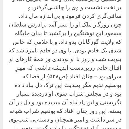
بر تخت نشست و وی را چاشنی‌گرفتن و
ساقی‌گری کردن فرمود و بی‌اندازه مال داد.
چون روزگار ملک او را بسر آمد برادرش سلطان
مسعود این نوشتگین را برکشید تا بدان جایگاه
که ولایت گوزگانان بدو داد، و با غلامی که خاص
شدی یک خادم بودی، با وی دو خادم نامزد شد که
بنوبت شب و روز با او بودندی وز همهٔ کارهای او
اقبال خادم زرین‌دست اندیشه داشتی که مهترِ
سرای بود – چنان افتاد {ص۵۲۸} از قضا که
بوسلیمِ ندیم مگر بحدیث این ترک دل بباد داده
بود و در مجلس شراب سوی او دزدیده بسیار
نگریستی و این پادشاه آن میدیده بود و دل در آن
بسته. این روز چنان افتاد که بونعیم شراب شبانه
در سر داشت و امیر همچنان و دسته‌یی شب‌بوی
و سوسنِ آزاد نوشتگین را داد و گفت بونعیم را