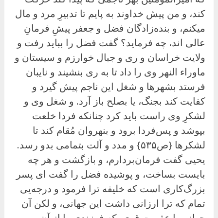
کند، و من پیش خداوند به پایم تا تدبیرِ مرد و مال
میکنم، و بنده‌زادگان فضل و جعفر پیشِ فرمانِ
عالی اند، چه فرماید؟ گفت فضل را بباید رفت و
ولایت خراسان و ری و جبال خوارزم و سیستان و
ماوراء النهر وی را داد تا به ری بنشیند و نایبان
فرستد بشهرها و شغل این ناجم پیش گیرد و
کفایت کند بجنگ، یا بصلح باز آرد. و شغل وی و
لشکرِ وی راست باید کرد چنانکه فردا خلعت
بپوشد و پس‌فردا برود و بنهروان مُقام کند تا
لشکرها {ص۵۳۵} و مدد و آلت بتمامی بدو رسد.
یحیی گفت فرمان‌بردارم، و بازگشت و هر چه
بایست بساخت، و پوشیده فضل را گفت ای پسر
بزرگ‌کاری است که خلیفه ترا فرمود و درجه‌یی
تمام که ترا ارزانی داشت این جهانی، و لکن آن
جهانی با عقوبتِ قوی، که فرزندی را از آنِ