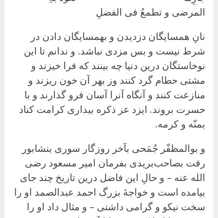
المرضی و تطمعُ فی الفضلِ
نانِ همسایگان دزدیدن و بهمسایگان دادن در
شرط نیست و بس مزدی نباشد. و ندانم تا این
نوخاستگان درین دنیا چه بینند که فرا خیزند و
مشتی حطام گرد کنند وز بهر آن خون ریزند و
منازعت کنند و آنگاه آنرا آسان فرو گذارند و با
حسرت بروند. ایزد عز ذکره بیداری کرامت کناد
بمنّه و کرمه.
و بوالمظفّر جُمَحی بآخر روزگار سوری بنشابور
رفت بصاحب‌بریدی بفرمان امیر مسعود رضی
الله عنه – و حالِ این فاضل درین تاریخ چند جای
بیامده است و خواجهٔ بزرگ احمد عبدالصمد او را
سخت نیکو و گرامی داشتی – و مثال داد او را