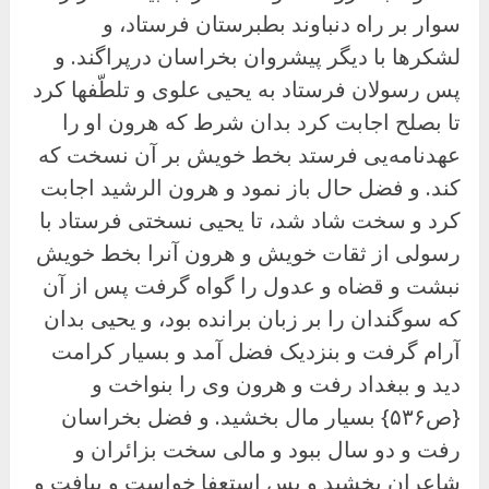
سوار بر راه دنباوند بطبرستان فرستاد، و
لشکرها با دیگر پیشروان بخراسان درپراگند. و
پس رسولان فرستاد به یحیی علوی و تلطّفها کرد
تا بصلح اجابت کرد بدان شرط که هرون او را
عهدنامه‌یی فرستد بخط خویش بر آن نسخت که
کند. و فضل حال باز نمود و هرون الرشید اجابت
کرد و سخت شاد شد، تا یحیی نسختی فرستاد با
رسولی از ثقات خویش و هرون آنرا بخط خویش
نبشت و قضاه و عدول را گواه گرفت پس از آن
که سوگندان را بر زبان برانده بود، و یحیی بدان
آرام گرفت و بنزدیک فضل آمد و بسیار کرامت
دید و ببغداد رفت و هرون وی را بنواخت و
{ص۵۳۶} بسیار مال بخشید. و فضل بخراسان
رفت و دو سال ببود و مالی سخت بزائران و
شاعران بخشید و پس استعفا خواست و بیافت و