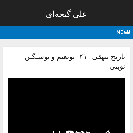
علی گنجه‌ای
MENU
تاریخ بیهقی -۴۱- بونعیم و نوشتگین
نوبتی