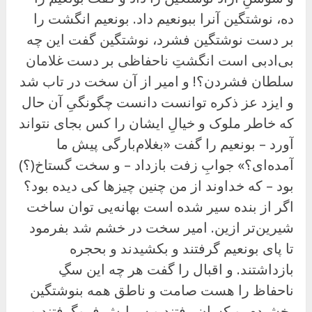
ده، نوشتگین آنرا ببونعیم داد. بونعیم انگشت را
بر دست نوشتگین فشرد، نوشتگین گفت این چه
بی‌ادبی است انگشتِ ناحفاظی بر دست غلامان
سلطان فشردن؟! و امیر از آن سخت در تاب شد
و ایزد عز ذکره توانست دانست چگونگیِ آن حال
که خاطر ملوک و خیالِ ایشان را کس بجای نتواند
آورد – بونعیم را گفت «بغلام‌بارگی پیش ما
آمده‌ای؟» جوابِ زفت بازداد – و سخت گستاخ(؟)
بود – که خداوند از من چنین چیزها کی دیده بود؟
اگر از بنده سیر شده است بهانه‌یی توان ساخت
شیرین‌تر ازین. امیر سخت در خشم شد بفرمود
تا پای بونعیم گرفتند و بکشیدند و بحجره
بازداشتند. و اقبال را گفت هر چه این سگِ
ناحفاظ را هست صامت و ناطق همه بنوشتگین
بخشیدم. و کسان رفتند و سرایش فروگرفتند و