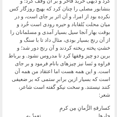
کرد و دیهی خرید فاخر و بر آن وقف کرد؛ و
بنشابور مصلی را چنان کرد که بهیچ روزگار کس
نکرده بود از امرا، و آن اثر بر جای است، و در
میان محلت بُلقاباد و حیره رودی است خُرد و
بوقت بهار آنجا سیل بسیار آمدی و مسلمانان را
از آن رنج بسیار بودی، مثال داد تا با سنگ و
خشتِ پخته ریخته کردند و آن رنج دور شد؛ و
برین دو چیز وقفها کرد تا مدروس نشود. و برباط
فراوه و نَسا نیز چیزهای بانام فرمود و بر جای
است. و این همه هست اما اعتقاد من همه آن
است که بسیار ازین برابرِ ستمی که بر ضعیفی
کنند نیستند. و سخت نیکو گفته است شاعر،
شعر:
کسارقهِ الرُّمانِ مِن کرمِ
جارِها تعودُ بهِ