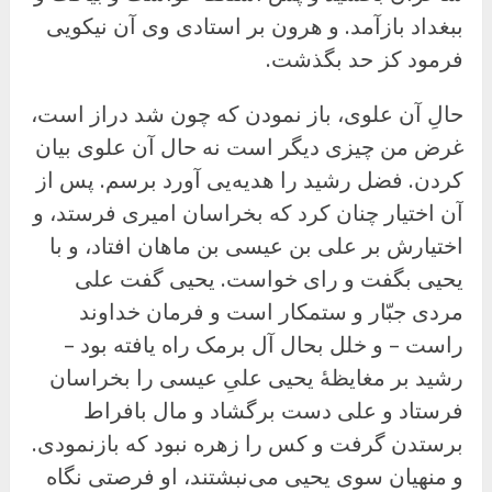
ببغداد بازآمد. و هرون بر استادی وی آن نیکویی
فرمود کز حد بگذشت.
حالِ آن علوی، باز نمودن که چون شد دراز است،
غرض من چیزی دیگر است نه حال آن علوی بیان
کردن. فضل رشید را هدیه
یی آورد برسم. پس از
آن اختیار چنان کرد که بخراسان امیری فرستد، و
اختیارش بر على بن عیسی بن ماهان افتاد، و با
یحیى بگفت و رای خواست. یحیی گفت علی
مردی جبّار و ستمکار است و فرمان خداوند
راست – و خلل بحال آل برمک راه یافته بود –
رشید بر مغایظهٔ یحیی علیِ عیسی را بخراسان
فرستاد و على دست برگشاد و مال بافراط
برستدن گرفت و کس را زهره نبود که بازنمودی.
و منهیان سوی یحیی می‌نبشتند، او فرصتی نگاه