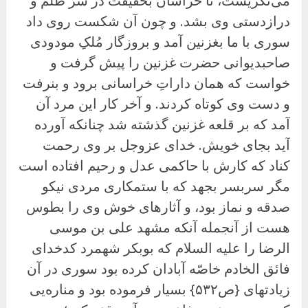
می‌نگریست، تا خراسان بحقیقت در سر ظلم و
درازدستی وی بشد. و چون آن شکست روی داد
سوری با ما بغزنین آمد و بروزگار مُلکِ مودودی
صاحبدیوانی حضرت غزنین را پیش گرفت و
خواست که همان داراتِ خراسانی برود و بنرفت
و دست وی کوتاه کردند. و آخر کار این مرد آن
آمد که بر قلعه غزنین گذشته شد چنانکه آورده
آید بجای خویش. خدای عزوجل بر وی رحمت
کناد که کارش با حاکمی عدل و رحیم افتاده است
مگر سربسر بجهد که با ستمکاری مردی نیکو
صدقه و نماز بود، و آثارهای خوش وی را بطوس
هست از آنجمله آنکه مشهد علی بن موسی
الرضا را علیه السلام که بوبکر شهمرد کدخدای
فائق الخادم خاصّه آبادان کرده بود سوری در آن
زیادتهای {ص۵۳۲} بسیار فرموده بود و مناره‌یی