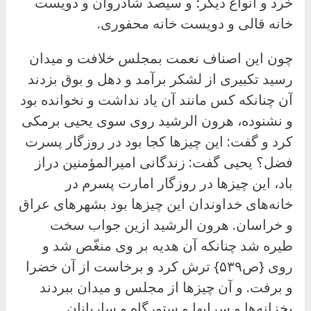
خرد و انواع دیگر؛ و سیصد شادروان و دویست
خانه قالی و دویست خانه محفوری.
چون این اصناف نعمت بمجلس خلافت و میدان
رسید تکبیری از لشکر برآمد و دهل و بوق بزدند
آن چنانکه کس مانند آن یاد نداشت و نخوانده بود
و نشنوده، هرون الرشید روی سوی یحیی برمکی
کرد و گفت: این چیزها کجا بود در روزگار پسرت
فضل؟ یحیی گفت: زندگانی امیرالمؤمنین دراز
باد، این چیزها در روزگار امارت پسرم در
خانه‌های خداوندان این چیزها بود بشهرهای عراق
و خراسان. هرون الرشید ازین جواب سخت
طیره شد چنانکه آن هدیه بر وی منغّص شد و
روی {ص۵۳۹} ترش کرد و برخاست از آن خضرا
و برفت. و آن چیزها از مجلس و میدان ببردند
بخزانه‌ها و سرایها و ستورگاه و ساربانان