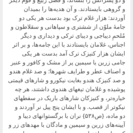
و گروهی بایستادند. و آن هدیه‌ها را بمیدان
آوردند: هزار غلام ترک بود بدست هر یکی دو
جامهٔ ملوّن از ششتری و سپاهانی و سقلاطون و
مُلحمِ دیباجی و دیبای ترکی و دیداری و دیگر
اجناس، غلامان بایستادند با این جامه‌ها، و بر اثر
ایشان هزار کنیزک ترک آمد بدست هر یکی
جامی زرین یا سیمین پر از مشک و کافور و عنبر
و اصناف عطر و طرایف شهرها؛ و صد غلام هندو
و صد کنیزک هندو بغایت نیکورو و شارهای قیمتی
پوشیده و غلامان تیغهای هندوی داشتند، هر چه
خیاره‌تر، و کنیزکان شارهای باریک در سفطهای
نیکوتر از قصب. و با ایشان پنج پیل نر آوردند و
دو ماده، {ص۵۳۸} نران با برگستوانهای دیبا و
آیینه‌های زرین و سیمین و مادگان با مهدهای زر و