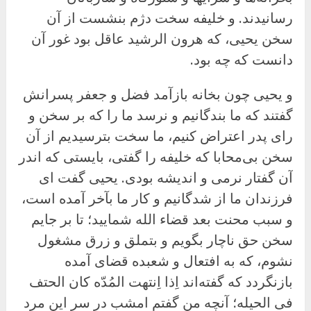
رسانیدند. و خلیفه سخت دژم بنشست از آن
سخن یحیی، که هرون الرشید عاقل بود غور آن
دانست که چه بود.
و یحیى چون بخانه بازآمد فضل و جعفر پسرانش
گفتند که ما بندگانیم و نرسد ما را که بر سخن و
رای پدر اعتراض کنیم، ما سخت بترسیدیم از آن
سخن بی‌محابا که خلیفه را گفتی، بایستی که اندر
آن گفتار نرمی و اندیشه بودی. یحیی گفت ای
فرزندان ما از شدگانیم و کار ما بآخر آمده است،
و سبب محنت بعد قضاء الله شمایید؛ تا بر جایم
سخن حق ناچار بگویم و بتملق و زرق مشغول
نشوم، که به افتعال و شعبده قضای آمده
بازنگردد که گفته‌اند اِذا اِنتهت المُدّه کان الحتف
فی الحیله؛ آنچه من گفتم امشب در سر این مرد