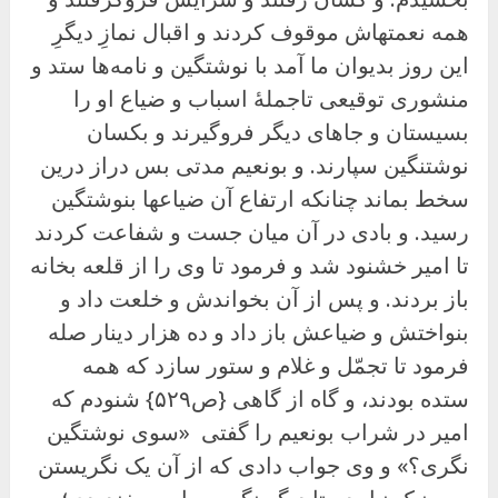
همه نعمتهاش موقوف کردند و اقبال نمازِ دیگرِ
این روز بدیوان ما آمد با نوشتگین و نامه‌ها ستد و
منشوری توقیعی تاجملهٔ اسباب و ضیاع او را
بسیستان و جاهای دیگر فروگیرند و بکسان
نوشتنگین سپارند. و بونعیم مدتی بس دراز درین
سخط بماند چنانکه ارتفاع آن ضیاعها بنوشتگین
رسید. و بادی در آن میان جست و شفاعت کردند
تا امیر خشنود شد و فرمود تا وی را از قلعه بخانه
باز بردند. و پس از آن بخواندش و خلعت داد و
بنواختش و ضیاعش باز داد و ده هزار دینار صله
فرمود تا تجمّل و غلام و ستور سازد که همه
ستده بودند، و گاه از گاهی {ص۵۲۹} شنودم که
امیر در شراب بونعیم را گفتى «سوی نوشتگین
نگری؟» و وی جواب دادی که از آن یک نگریستن