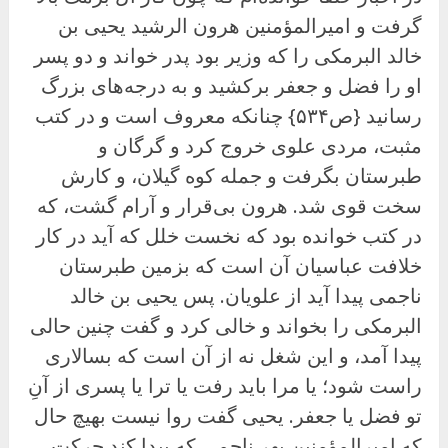
گرفت و امیرالمؤمنین هرون الرشید یحیی بن
خالد البرمکی را که وزیر بود پدر خواند و دو پسر
او را فضل و جعفر برکشید و به درجه‌های بزرگ
رسانید {ص۵۳۴} چنانکه معروف است و در کتب
مثبت، مردی علوی خروج کرد و گرگان و
طبرستان بگرفت و جمله کوه گیلان، و کارش
سخت قوی شد. هرون بی‌قرار و آرام گشت، که
در کتب خوانده بود که نخست خلل که آید در کار
خلافت عباسیان آن است که بزمین طبرستان
ناجمی پیدا آید از علویان. پس یحیی بن خالد
البرمکی را بخواند و خالی کرد و گفت چنین حالی
پیدا آمد، و این شغل نه از آن است که بسالاری
راست شود؛ یا مرا باید رفت یا ترا یا پسری از آنِ
تو فضل یا جعفر. یحیى گفت روا نیست بهیچ حال
که امیرالمؤمنین بهر ناجمی که پیدا کند حرکت