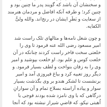
و سخنشان آن باشد که گویند پدر ما چنین بود و
چنین کرد؛ و طرفه آنکه افاضل و مردمان هنرمند
از سعایت و بَطَرِ ایشان در رنج‌اند. والله ولیُّ
الکفایه.
و چون شغل نامه‌ها و مثالهای تلک راست شد
امیر مسعود رضی الله عنه فرمود تا وی را
خلعتی سخت فاخر راست کردند چنانکه در آن
خلعت کوس و علم بود. او خلعت بپوشید و امیر
وی را به زفان بنواخت و لطف بسیار فرمود. و
دیگر روز تعبیه کرد و بباغ فیروزی آمد و امیر
برنشست تا لشکر هندو بر وی بگذشت بسیار
سوار و پیاده آراسته بسلاح تمام و آن سوارانِ
درگاهی که با وی نامزد شده بودند فوجی با
اُهبتی نیکو، که قاضیِ شیراز نبشته بود که آنجا