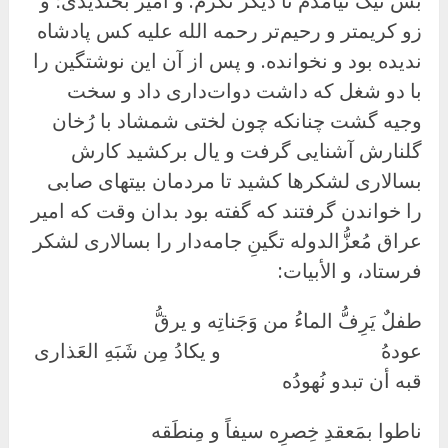
بس نیک نیامدم تا دیگر نگرم. و امیر بخندیدی؛ و
زو کریمتر و رحیم‌تر رحمه الله علیه کس پادشاه
ندیده بود و نخوانده. و پس از آن این نوشتگین را
با دو شغل که داشت دوات‌داری داد و سخت
وجیه گشت چنانکه چون لختی شمشاد با رُخان
گلنارش آشنایی گرفت و یال برکشید کارش
بسالاری لشکرها کشید تا مردمان بیتهای صابی
را خواندن گرفتند که گفته بود بدان وقت که امیر
عراق مُعزُّالدوله تگینِ جامه‌دار را بسالاری لشکر
فرستاد، و الأبیات:
طفلٌ یَرِفُّ الماءُ من وَجَناتِه و یرقُّ
عودهُ و یکادُ مِن شَبَهِ العَذارى
قبه أن تبدو نُهودُه
ناطوا بمَعقدِ خِصرِه سیفاً و مِنطَقه