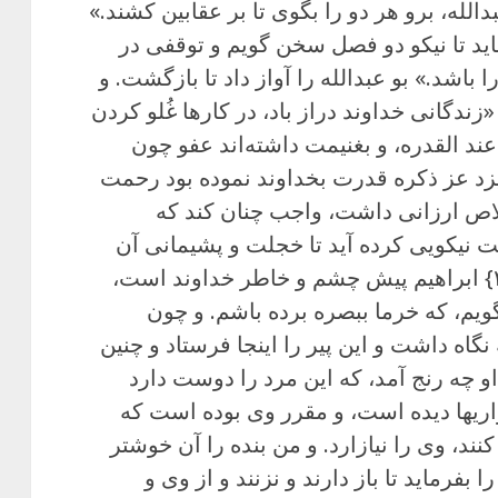
بدالله، برو هر دو را بگوی تا بر عقابین کشند.»
ید تا نیکو دو فصل سخن گویم و توقفی در
باشد.» بو عبدالله را آواز داد تا بازگشت. و
«زندگانی خداوند دراز باد، در کارها غُلو کردن
عند القدره، و بغنیمت داشته‌اند عفو چون
یزد عز ذکره قدرت بخداوند نموده بود رحمت
لاص ارزانی داشت، واجب چنان کند که
 نیکویی کرده آید تا خجلت و پشیمانی آن
کس را باشد. و اخبار مأمون و {ص۲۰۷} ابراهیم پیش چشم و خاطر خداوند است،
یم، که خرما ببصره برده باشم. و چون
اه داشت و این پیر را اینجا فرستاد و چنین
و چه رنج آمد، که این مرد را دوست دارد
اریها دیده است، و مقرر وی بوده است که
نند، وی را نیازارد. و من بنده را آن خوشتر
 بفرماید تا باز دارند و نزنند و از وی و