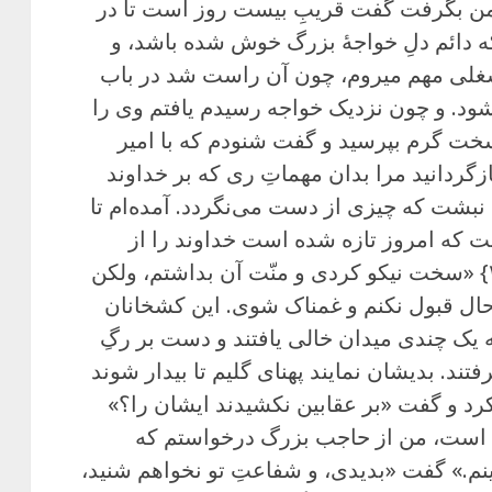
من بگرفت گفت قریبِ بیست روز است تا در
 دائم دلِ خواجهٔ بزرگ خوش شده باشد، و
 بشغلی مهم میروم، چون آن راست شد در باب
شود. و چون نزدیک خواجه رسیدم یافتم وی را
 گرم بپرسید و گفت شنودم که با امیر
گردانید مرا بدان مهماتِ ری که بر خداوند
 نبشت که چیزی از دست می‌نگردد. آمده‌ام تا
ت که امروز تازه شده است خداوند را از
سلطان بحدیث حصیری. گفت {ص۲۰۶} «سخت نیکو کردی و منّت آن بداشتم، ولکن
حال قبول نکنم و غمناک شوی. این کشخانان
 یک چندی میدان خالی یافتند و دست بر رگِ
تند. بدیشان نمایند پهنای گلیم تا بیدار شوند
رد و گفت «بر عقابین نکشیدند ایشان را؟»
 است، من از حاجب بزرگ درخواستم که
نم.» گفت «بدیدی، و شفاعتِ تو نخواهم شنید،