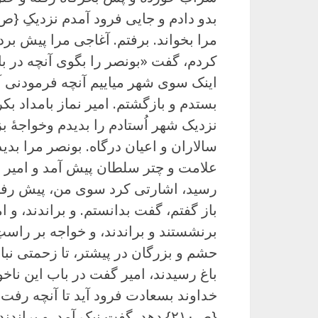
مرا بخواند. برفتم. آغاجی مرا پیش برد
کردم، گفت «بونصر را بگوی آنچه در
اینک سوی شهر میاییم آنچه فرمودنی آی
بستدم و بازگشتم. امیر نماز بامداد بک
نزدیک شهر اُستادم را بدیدم وخواجهٔ ب
سالاران و اعیان درگاه. بونصر مرا بدی
علامت و چتر سلطان پیش آمد و امیر ب
رسید، اشارتی کرد سوی من، پیش رفت
باز گفتم، گفت بدانستم. و براندند، و ا
برنشستند و براندند، و خواجه بر راست
حشم و بزرگان در پیشتر، تا زحمتی نبا
باغ رسیدند، امیر گفت در باب این نا
خداوند بسعادت فرود آید تا آنچه رفت و 
{ص۲۱۰} دهد. گفت نیک آمد. و بران