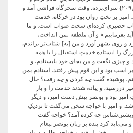
بدو دادم و جایی فرود آمدم نزدیکِ {ص۲۰۹} سرای‌پرده. وقت سحرگاه فراشی آمد و
. امیر بر تختِ روان بود در خرگاه، خدمت
 باب حصیری کرده‌ای سخت صواب است. و ما
د بفرماییم.» و آن ملطفه بمن انداخت،
رد و روی بشهر آورد و من [به] شتاب‌تر براندم،
زرگ را ایستاده خدمتِ استقبال را با همه
د و چیزی نگفت و من بجای خود بایستادم. و
ر اسب بود و این قوم پیش رفتند. استادم بمن
م، پوشیده گفت چه کردی و چه رفت؟ حال
میر دررسید، و پیاده شدند خدمت را و باز
ِ امیر بود و بونصر پیش دست امیر، و دیگر
شد. و امیر با خواجه سخن می‌گفت تا نزدیکِ
خویشتن‌شناس چه کرده آمد؟ خواجه گفت
می‌باید کرد بنده بر زبان بونصر پیغام
دند. و امیر بر خضرا رفت و خواجه بطارمِ دیوان