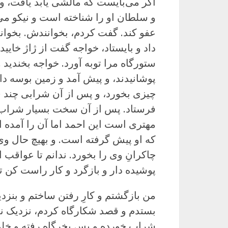
اگر می‌بایست که مالشی یابد یافت، و
و سلطان او را شناخته است و نیکو می‌نگ
عفو کند. گفت کردم، بخوانندش. بخواندن
داد و بایستاد، خواجه گفت از ژاژ خای
ستورگاه مرا توبه آورد. خواجه بخندید و
پوشانیدند، و پیش آمد و زمین بوسه دا
چیزی بخورد، و پس از آن شرابی چند ف
فرستاد. پس از آن سخت بسیار شراب خ
مهتری است این احمد اما آن را آمده 
که او پیش گرفته است. و بهیچ حال وی 
چاکرانِ وی را بخورد. ندانم تا عواقب 
پوشیده دار و بازگرد و کار راست کن تا
من بازگشتم و کارِ رفتن ساختم و بنزدی
بستدم و قصد شکارگاه کردم، نزدیک نم
شراب خورده و پس بخرگاه رفته و خلوت 