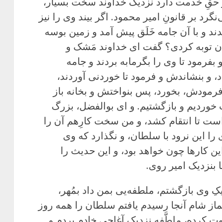
 حقِ خدمت دارد نزدیک خداوند سخت بسیار،
رد بر قانونِ امیر محمود. اگر بیند وی را نیز
د و با آن جامه خَلَق پیش آمد و زمین بوسه
یدن توبه کردی؟ گفت ای خداوند مَشک و
 بفرمود تا وی را بگرمابه بردند و جامه
د، و بنشاندش و فرمود تا خوردنی آوردند،
رمودش، بخورد، پس بنواختش و بخانه باز
وردیم و بازگشتیم. و ای بوالفضل، بزرگ
است تا انتقام کشد، و من سخت کارِهم آن را
را این نرود با سلطان، و نگذارد که وی
این کارها چون خواهد بود، و این حدیث را
 بنزدیک امیر روی.
کِ وی بازگشتم، ملطفه‌یی بمن داد بمُهر،
از شام آنجا رسیدم یافتم سلطان را همه روز
کرده، ملطَّفه نزدیکِ آغاجیِ خادم بردم و