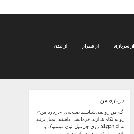
از سربازی
از شیراز
از لندن
درباره من
اگه من رو نمی‌شناسید صفحه‌ی «درباره من»
رو یه نگاه بندازید. فرمایشی داشتید ایمیل بزنید
به ali.ganjei روی جی‌میل. توی فیسبوک و
پلاس و لینکدین هم شناسه‌م همینه