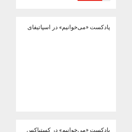
پادکست «می‌خوانیم» در اسپاتیفای
پادکست «می‌خوانیم» در کستباکس