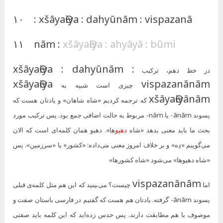
۱۰ : xšāyaѲiya : dahyūnām : vispazanā
۱۱ nām :
xšāyaѲiya : ahyāyā : būmi
xšāyaѲiya : dahyūnām :
در خط دهم، ترکیب
xšāyaѲiya
vispazanānām
چیزی است شبیه به
xšāyaѲiyānām
که ترجمه کردیم «شاه شاهان» و یادتان هست که
پسوند ānām- یا nām- مربوط به حالت اضافی جمع بود. پس ترکیب مورد
بحث ما باید معنی بدهد «شاه
دهیو
ها». دهیو همان کلمه‌ای است که الان
می‌گوییم «دِه» و بر خلاف امروز معنی می‌داده: «کشور» یا «سرزمین». پس
«شاه دهیوها» می‌شود «شاه کشورها»
vispazanānām
اما
چیست؟ می‌بینید که این هم مثل کلمه‌ی قبلی
پسوند ānām- گرفته. یادتان هم هست که گفتیم در فارسی باستان صفت و
موصوف با هم مطابقت دارند. پس حدس زده‌اید که این کلمه باید صفتی