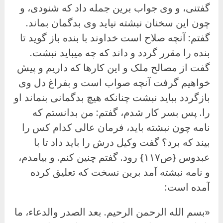
گفتنی، و وی جواب برین جمله داد که شنودی، و
چون این سخنان نبشته نیاید وی بدگمان بماند.
گفتم: آنچه صلاح است خداوند با بنده باز گوید تا
بنده را مقرر گردد و داند که چه میباید نبشت.
گفت از مصالح ملک و این کارها که داریم و پیش
خواهیم گرفت آنچه صواب است و بفراغ دل وی
بازگردد بباید نبشت چنانکه هیچ بدگمانی بنماند او
را. پس بسر کار شدم، گفتم: من بدانستم که
نامه چون نبشته باید، فرمان عالی کدام کس را
بیند که برد؟ گفت وکیل درش را باید داد تا با
عبدوس {ص۱۱۷} رود. گفتم چنین کنم. و بیامدم،
و نامه نبشته آمد برین نسخت که تعلیق کرده
آمده است:
«بسم الله الرحمن الرحیم. بعد الصدر والدعاء، ما