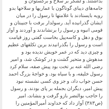
بداشتند. و لشکر بر سلاح و برگستوان و
جامه‌های دیبای گوناگون با عماریها و سلاحها بدو
رویه بایستادند با علامتها تا رسول را در میان
ایشان گذرانیده آید. رسولدار برفت با جنیبتان و
قومی انبوه و رسول را برنشاندند و آوردند و آواز
بوق و دهل و کاسه‌پیل بخاست گفتی روز قیامت
است و رسول را بگذرانیدند برین تکلفهای عظیم
و چیزی دید که در عمر خویش ندیده بود و
مدهوش و متحیر گشت و در کوشک شد، و امیر
رضی الله عنه بر تخت بود پیش صفه، سلام کرد
رسول خلیفه، و با سیاه بود. و خواجهٔ بزرگ احمد
حسن جواب داد، و جز وی کسی نشسته نبود
پیش امیر، دیگران بجمله بر پای بودند. و رسول
را حاجب بوالنضر بازو گرفت و بنشاند، امیر
{ص۳۸۳} آواز داد که خداوند أمیرالمؤمنین را