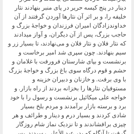
دینار در پنج کیسه حریر در پای منبر بنهادند نثار
خلیفه را، و بر اثر آن نثارها آوردن گرفتند از آن
خداوندزادگان امیران فرزندان و خواجهٔ بزرگ و
حاجب بزرگ، پس از آن دیگران، و آواز میدادند
که نثار فلان و نثار فلان و می‌نهادند، تا بسیار زر و
سیم بنهادند. چون سپری شد امیر برخاست و
برنشست و بپای شارستان فرورفت با غلامان و
حشم و قوم درگاه سوی باغ بزرگ و خواجهٔ بزرگ
با وی برفت. و خازنان و دبیران خزینه و
مستوفیان نثارها را بخزانه بردند از راه بازار. و
خواجه على میکائیل برنشست و رسول را با خود
برد و برسته بازار برآمدند و مردم بلخ بسیار
شادی کردند و بسیار درم و دینار و طرائف و هر
چیزی برافشاندند و تا نزدیک نماز شام روزگار
گرفت تا آنگاه که بدر عبد الأعلى رسیدند. پس