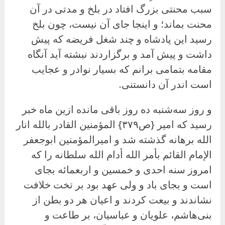
سبب محنتی بزرگ افتاد در بلخ و مدتی در آن
محنت بماند؛ و اینجا جای آن نیست، چون بلخ
رسید این پادشاه و چند شغل فریضه که پیش
داشت و پیش آمد و برگزاردند نبشته آید آنگاه
مقامه بتمامی برانم که بسیار نوادر و عجایب
است اندر آن دانستنی.
و روز سه‌شنبه ده روز باقی مانده ازین ماه خبر
رسید که امیر {ص۳۷۹} المؤمنین القادر بالله انار
الله برهانه گذشته شد و امیرالمؤمنین ابوجعفر
الإمام القائم بأمر الله أدام الله سلطانه را که
امروز سنه احدى و خمسین و اربعمائه بجای
است و بجای باد و ولی عهد بود بر تخت خلافت
نشاندند و بیعت کردند و اعیان هر دو بطن از
بنی‌هاشم، علویان و عباسیان، بر طاعت و