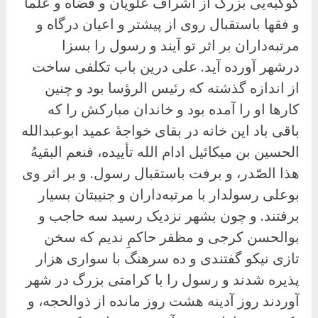
کوکبه‌یی بزرگ از اشراف علویان و قضاه و علما
و فقها باستقبال روی از پیشتر و اعیان درگاه و
مرتبه‌داران بر اثر تو آیند و رسول را بسزا
درشهر آورده آید. علی درین باب تکلفی ساخت
از اندازه گذشته که رئیس الرؤسا بود و چنین
کارها او را آمده بود و خاندان مبارکش را که
باقی باد این خانه در بقای خواجهٔ عمید ابوعبدالله
الحسین بن میکائیل ادام الله تأییده، فنعم البقیهُ
هذا الصّدر، و برفت باستقبال رسول. و بر اثر وی
بوعلی رسولدار با مرتبه‌داران و جنیبتان بسیار
برفتند. و چون بشهر نزدیک رسید سه حاجب و
بوالحسن کرجی و مظفر حاکمِ ندیم که سخن
تازی نیکو گفتندی و ده سرهنگ با سواری هزار
پذیره شدند و رسول را با کرامتی بزرگ در شهر
آوردند روز آدینه هشت روز مانده از ذوالحجه، و