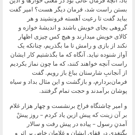
باد، آنچه فرمان عالی بود در معنی خوازها و آذین
بستن راست شد، فرمان دیگر هست؟ امیر گفت
بباید گفت تا رعیت آهسته فرونشیند و هر
گروهی بجای خویش باشند و اندیشهٔ خوازه و
کالای خویش میدارند و هیچ کس چیزی اظهار
نکند از بازی و رامش تا ما بگذریم، چنانکه یک
آواز شنوده نیاید. آنگاه که ما بگذشتیم کار ایشان
راست آنچه خواهند کنند، که ما چون نماز بکردیم
از آنجانبِ شارستان بباغ باز رویم. گفت
فرمان‌بردارم، و بازگشت و این مثال بداد و سیاه
پوشان برآمدند و حجت تمام گرفتند.
و امیر چاشتگاه فراخ برنشست و چهار هزار غلام
بر آن زینت که پیش ازین یاد کردم – روز پیشْ
آمدنِ رسول – پیاده در پیش رفت و سالار
بگتغدی در قفای ایشان و غلامان خاص بر اثر و