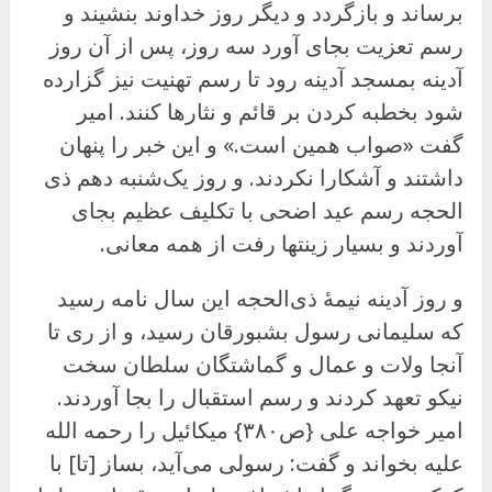
برساند و بازگردد و دیگر روز خداوند بنشیند و
رسم تعزیت بجای آورد سه روز، پس از آن روز
آدینه بمسجد آدینه رود تا رسم تهنیت نیز گزارده
شود بخطبه کردن بر قائم و نثارها کنند. امیر
گفت «صواب همین است.» و این خبر را پنهان
داشتند و آشکارا نکردند. و روز یک‌شنبه دهم ذی
الحجه رسم عید اضحی با تکلیف عظیم بجای
آوردند و بسیار زینتها رفت از همه معانی.
و روز آدینه نیمهٔ ذی‌الحجه این سال نامه رسید
که سلیمانی رسول بشبورقان رسید، و از ری تا
آنجا ولات و عمال و گماشتگان سلطان سخت
نیکو تعهد کردند و رسم استقبال را بجا آوردند.
امیر خواجه على {ص۳۸۰} میکائیل را رحمه الله
علیه بخواند و گفت: رسولی می‌آید، بساز [تا] با