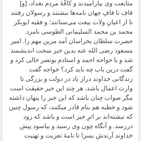
متابعت وی بیارامیدند و کافّهٔ مردم بغداد، [و]
قاف تا قافِ جهان نامه‌ها نبشتند و رسولان رفتند
تا از اعیانِ ولات بیعت می‌ستانند؛ و فقیه ابوبکر
محمد بن محمد السلیمانی الطوسی نامزد
حضرت سلطان بخراسان آمد مرین مهم را. امیر
مسعود رضی الله عنه بدین خبر سخت اندیشمند
شد و با خواجه احمد و استادم بونصر خالی کرد و
گفت درین باب چه باید کرد؟ خواجه گفت
زندگانی خداوند دراز باد در دولت و بزرگی تا
وارث اعمال باشد، هر چند این خبر حقیقت است
مگر صواب چنان باشد که این خبر را پنهان داشته
شود و خطبه هم بنام قادر میکنند، که رسول چنین
که نبشته‌اند بر اثرِ خبر است و باشد که زود
دررسد. و آنگاه چون وی رسید و بیاسود پیش
خداوند آرندش بسزا تا نامهٔ تعزیت و تهنیت