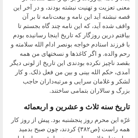
معنی تعزیت و تهنیت نبشته بودند، و در آخر این
قصه نبشته آید این نامه و بیعت‌نامه تا بر آن
واقف شده آید، که این نامه چند گاه بجستم تا
بیافتم درین روزگار که تاریخ اینجا رسانیده بودم
با فرزند استادم خواجه بونصر ادام الله سلامته و
رحم والده. و اگر کاغذها و نسختهای من همه
بقصد ناچیز نکرده بودندی این تاریخ از لونی دیگر
آمدی، حکم الله بینی و بین من فعل ذلک. و کار
لشکر و غلامان سرایی و مرتبه‌داران حاجب
بزرگ و سالاران بتمامی ساختند.
تاریخ سنه ثلاث و عشرین و اربعمائه
غرّه این محرم روز پنجشنبه بود. پیش از روز کار
همه راست {ص۳۸۲} کردند، چون صبح بدمید