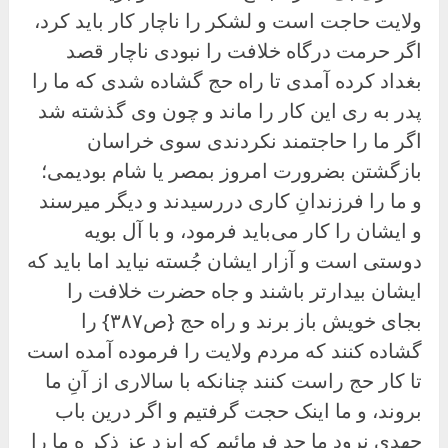
ولایت حاجت است و لشکر را ناچار کار باید کرد،
اگر حرمت درگاه خلافت را نبودی ناچار قصد
بغداد کرده آمدی تا راه حج گشاده شدی که ما را
پدر به ری این کار را ماند و چون وی گذشته شد
اگر ما را حاجتمند نکردندی سوی خراسان
بازگشتن بضرورت امروز بمصر یا شام بودیمی؛
و ما را فرزندانِ کاری دررسیدند و دیگر میرسند
و ایشان را کار می‌باید فرمود، و با آل بویه
دوستی است و آزار ایشان جُسته نیاید اما باید که
ایشان بیدارتر باشند و جاه حضرت خلافت را
بجای خویش باز برند و راه حج {ص۳۸۷} را
گشاده کنند که مردم ولایت را فرموده آمده است
تا کار حج راست کنند چنانکه با سالاری از آنِ ما
بروند، و ما اینک حجت گرفتیم و اگر درین باب
جهدی نرود ما جد فرمائیم که ایزد عز ذکر ه ما را