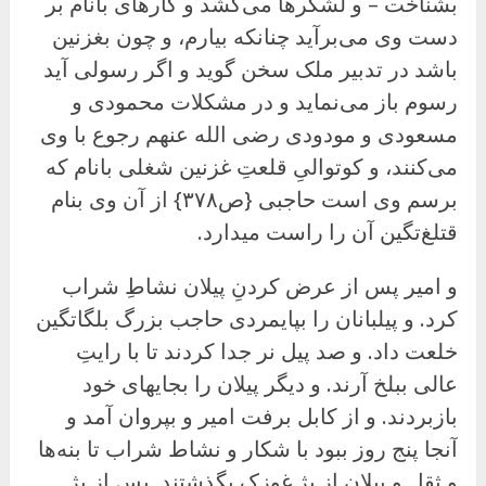
بشناخت – و لشکرها می‌کشد و کارهای بانام بر
دست وی می‌برآید چنانکه بیارم، و چون بغزنین
باشد در تدبیر ملک سخن گوید و اگر رسولی آید
رسوم باز می‌نماید و در مشکلات محمودی و
مسعودی و مودودی رضی الله عنهم رجوع با وی
می‌کنند، و کوتوالیِ قلعتِ غزنین شغلى بانام که
برسم وی است حاجبی {ص۳۷۸} از آن وی بنام
قتلغ‌تگین آن را راست میدارد.
و امیر پس از عرض کردنِ پیلان نشاطِ شراب
کرد. و پیلبانان را بپایمردی حاجب بزرگ بلگاتگین
خلعت داد. و صد پیل نر جدا کردند تا با رایتِ
عالی ببلخ آرند. و دیگر پیلان را بجایهای خود
بازبردند. و از کابل برفت امیر و بپروان آمد و
آنجا پنج روز ببود با شکار و نشاط شراب تا بنه‌ها
و ثقل و پیلان از بژِ غوزک بگذشتند. پس از بژ