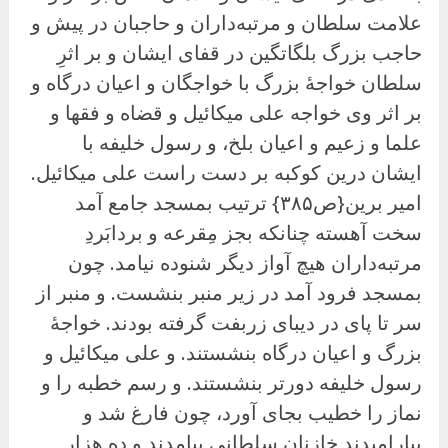
علامت سلطان و مرتبه‌داران و حاجبان در پیش و
حاجب بزرگ بلگاتگین در قفای ایشان و بر اثرِ
سلطان خواجهٔ بزرگ با خواجگان و اعیان درگاه و
بر اثر وی خواجه على میکائیل و قضاه و فقها و
علما و زعیم و اعیان بلخ، و رسول خلیفه با
ایشان درین کوکبه بر دست راست علی میکائیل.
امیر برین{ص۳۸۵} ترتیب بمسجد جامع آمد
سخت آهسته چنانکه بجز مِقرعه و بردابَردِ
مرتبه‌داران هیچ آواز دیگر شنوده نیامد. چون
بمسجد فرود آمد در زیر منبر بنشست. و منبر از
سر تا پای در دیبای زربفت گرفته بودند. خواجهٔ
بزرگ و اعیان درگاه بنشستند. و علی میکائیل و
رسول خلیفه دورتر بنشستند. و رسم خطبه را و
نماز را خطیب بجای آورد، چون فارغ شد و
بیارامیدند خازنان سلطانی بیامدند و ده هزار