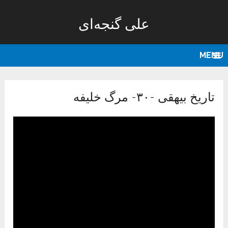
علی گنجه‌ای
MENU
تاریخ بیهقی -۳۰- مرگ خلیفه