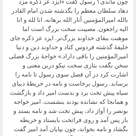
چون ماندی؟ رسول گفت «ایزد عز ذکره مزد
دهاد سلطان معظم را بگذشته شدن امام القادر
بالله امیرالمؤمنین أنار الله برهانه، انا لله و انا
الیه راجعون. مصیبت سخت بزرگ است اما
موهبت ببقای خداوند بزرگ‌تر. ایزد عز ذکره جای
خلیفهٔ گذشته فردوس کناد و خداوند دین و دنیا
امیرالمؤمنین را باقی داراد.» خواجهٔ بزرگ فصلی
سخن بگفت بتازی سخت نیکو درین معنی و
اشارت کرد در آن فصل سوی رسول تا نامه را
برساند. رسول برخاست و نامه در خریطهٔ دیبای
سیاه پیش تخت برد و بدست امیر داد و بازگشت
و همانجا که نشانده بودند بنشست. امیر خواجه
بونصر را آواز داد، پیش تخت شد و نامه بستد و
باز پس آمد و روی فراتخت بایستاد و خریطه
بگشاد و نامه بخواند، چون بپایان آمد امیر گفت