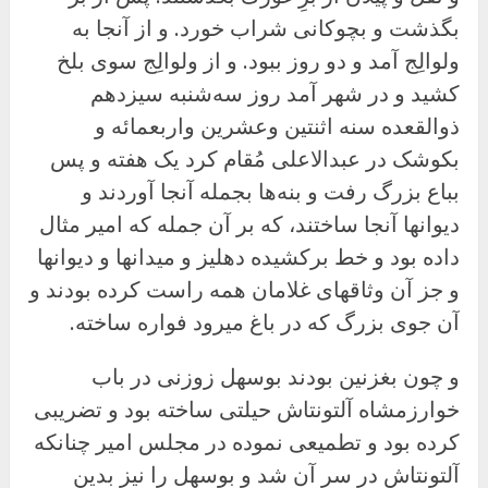
بگذشت و بچوکانی شراب خورد. و از آنجا به
ولوالِج آمد و دو روز ببود. و از ولوالِج سوی بلخ
کشید و در شهر آمد روز سه‌شنبه سیزدهم
ذوالقعده سنه اثنتین وعشرین واربعمائه و
بکوشک در عبدالاعلی مُقام کرد یک هفته و پس
بباع بزرگ رفت و بنه‌ها بجمله آنجا آوردند و
دیوانها آنجا ساختند، که بر آن جمله که امیر مثال
داده بود و خط برکشیده دهلیز و میدانها و دیوانها
و جز آن وثاقهای غلامان همه راست کرده بودند و
آن جوی بزرگ که در باغ میرود فواره ساخته.
و چون بغزنین بودند بوسهل زوزنی در باب
خوارزمشاه آلتونتاش حیلتی ساخته بود و تضریبی
کرده بود و تطمیعی نموده در مجلس امیر چنانکه
آلتونتاش در سرِ آن شد و بوسهل را نیز بدین