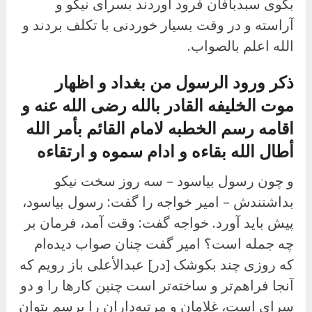
بکوی سبدبافان فرود آوردند بسرای نیکو و
آراسته و در وقت بسیار خوردنی با تکلف بردند و
الله اعلم بالصواب.
ذکر ورود الرسول من بغداد و اظهار
موت الخلیفه القادر بالله رضی الله عنه و
اقامه رسم الخطبه لامام القائم بأمر الله
أطال الله بقاءه و ادام سموه و ارتقاءه
و چون رسول بیاسود – سه روز سخت نیکو
بداشتندش – امیر خواجه را گفت: رسول بیاسود،
پیش باید آورد. خواجه گفت: وقت آمد، فرمان بر
چه جمله است؟ امیر گفت چنان صواب دیده‌ام
که روزی چند بکوشک [در] عبدالأعلى باز رویم که
آنجا فراهم‌تر و ساخته‌تر است چنین کارها را و دو
سرای است، غلامان و مرتبه‌داران را برسم بتوان