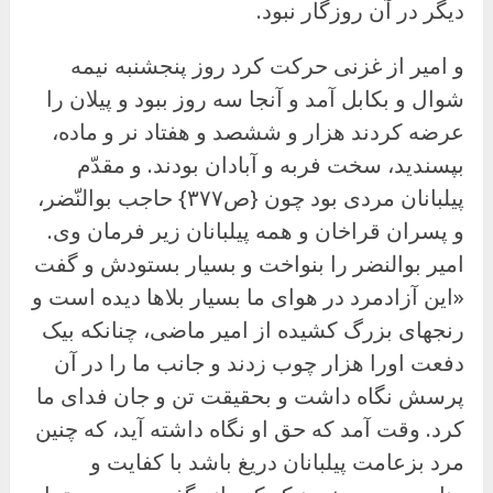
دیگر در آن روزگار نبود.
و امیر از غزنی حرکت کرد روز پنجشنبه نیمه
شوال و بکابل آمد و آنجا سه روز ببود و پیلان را
عرضه کردند هزار و ششصد و هفتاد نر و ماده،
بپسندید، سخت فربه و آبادان بودند. و مقدّم
پیلبانان مردی بود چون {ص۳۷۷} حاجب بوالنّضر،
و پسران قراخان و همه پیلبانان زیر فرمان وی.
امیر بوالنضر را بنواخت و بسیار بستودش و گفت
«این آزادمرد در هوای ما بسیار بلاها دیده است و
رنجهای بزرگ کشیده از امیر ماضی، چنانکه بیک
دفعت اورا هزار چوب زدند و جانب ما را در آن
پرسش نگاه داشت و بحقیقت تن و جان فدای ما
کرد. وقت آمد که حق او نگاه داشته آید، که چنین
مرد بزعامت پیلبانان دریغ باشد با کفایت و