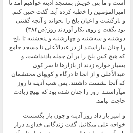
است و ما بتن خویش بمسجد آدینه خواهیم آمد تا
امیرالمؤمنین را خطبه کرده آید. گفت چنین کنم.
و بازگشت و اعیان بلخ را بخواند و آنچه گفتنی
بود بگفت و روی بکار آوردند روز{ص۳۸۴}
دوشنبه و سه‌شنبه و چهارشنبه و پنجشنبه تا بلخ
را چنان بیاراستند از در عبدالأعلى تا مسجد جامع
که هیچ کس بلخ را بر آن جمله یادنداشت، و
بسیار خوازه زدند از بازارها تا سر کوی
عبدالأعلى و از آنجا تا درگاه و کویهای محتشمان
که آنجا نشست داشتند. پس شب آدینه تا روز
میآراستند. روز را چنان شده بود که بهیچ زیادت
حاجت نیامد.
و امیر بار داد روز آدینه و چون بار بگسست
خواجه على میکائیل گفت زندگانی خداوند دراز