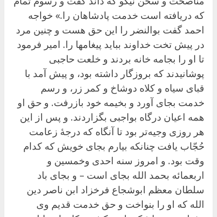
مناصحت و سخن نیکو که داند گفت و رسوم تمام
که دریافته است خدمت پادشاهان را.» خواجه
احمد گفت بوالنضر را این حق هست و چنین مرد
در پیش تخت خداوند بباید پیغامها را. امیر فرمود
تا او را بجامه خانه بردند و خلعت حاجبی
پوشانیدند که بروزگار داشته بود، و پیش آمد با
قبای سیاه و کلاه دوشاخ و کمر زر، و رسم
خدمت بجای آورد و بخیمه خود بازرفت. و حق او
همه اعیان درگاه بواجبی بگزاردند. و پس از این
هر روزی وجیه‌تر بود تا آنگاه که درجهٔ زعامت
حُجّاب یافت چنانکه بیارم بجای خویش که کدام
وقت بود. و امروز سنه احدى وخمسین و
اربعمائه بحمد الله بجای است – و بجای باد
سلطان معظم ابوشجاع فرخزاد ابن ناصر دین
الله که او را بنواخت و حق خدمت قدیم وی