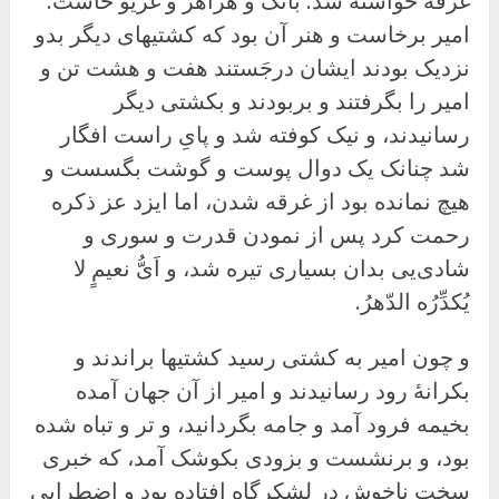
غرقه خواسته شد. بانگ و هزاهز و غریو خاست.
امیر برخاست و هنر آن بود که کشتیهای دیگر بدو
نزدیک بودند ایشان درجَستند هفت و هشت تن و
امیر را بگرفتند و بربودند و بکشتی دیگر
رسانیدند، و نیک کوفته شد و پایِ راست افگار
شد چنانک یک دوال پوست و گوشت بگسست و
هیچ نمانده بود از غرقه شدن، اما ایزد عز ذکره
رحمت کرد پس از نمودن قدرت و سوری و
شادی‌یی بدان بسیاری تیره شد، و اَیُّ نعیمٍ لا
یُکدِّرُه الدّهرُ.
و چون امیر به کشتی رسید کشتیها براندند و
بکرانهٔ رود رسانیدند و امیر از آن جهان آمده
بخیمه فرود آمد و جامه بگردانید، و تر و تباه شده
بود، و برنشست و بزودی بکوشک آمد، که خبری
سخت ناخوش در لشکرگاه افتاده بود و اضطرابی