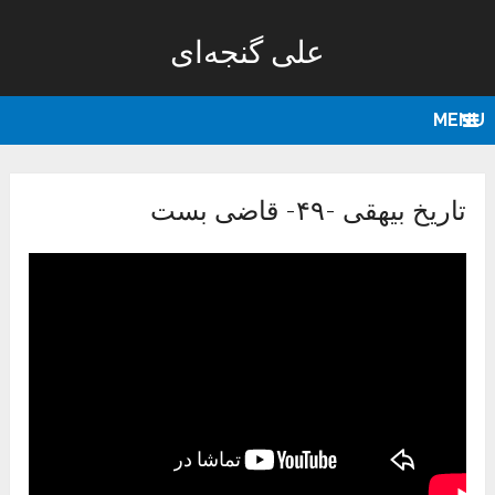
علی گنجه‌ای
MENU
تاریخ بیهقی -۴۹- قاضی بست