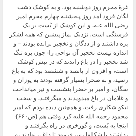
غرهٔ محرم روز دوشنبه بود. و به کوشک دشت
لگان فرود آمد روز پنجشنبه چهارم محرم امیر
رضی الله عنه، و این کوشک از بُست بر یک
فرسنگی است. نزدیک نماز پیشین که همه لشکر
پره داشتند و از ددگان و نخچیر برانده بودند – و
اندازه نیست نخچیر آن نواحی را- چون پره تنگ
شد نخچیر را در باغ راندند که در پیش کوشک
است، و افزون از پانصد و ششصد بود که به باغ
رسید، و به صحرا بسیار گرفته بودند به یوزان و
سگان، و امیر بر خضرا بنشست و تیر میانداخت
و غلامان در باغ میدویدند و میگرفتند، و سخت
نیکو شکاری رفت. و همچنین دیده بودم که امیر
محمود رحمه الله علیه کرد وقتی هم {ص۶۶۰}
اینجا به بُست، و گورخری در راه بگرفتند و
بداشتند با شکالها پس فرمود تا داغ برنهادند به