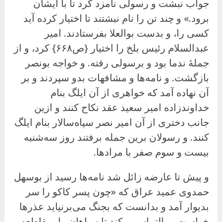
جواب نبشت و رسولی نامزد کرد تا با ایشان
برود.» و چند تن را نام نبشتند تا اختیار کرده آید
کسی را، و بدست بوالعلا بفرستادند. امیر
عبدالسلام رئیس بلخ را اختیار {ص۶۶۸} کرد، و از
جملهٔ ندما بود و برسولی رفته. و خواجه بونصر
بازگشت. و نامه‌ها و مشافهات بدو سپردند و بر
آن نهاده آمد که خواهری از آن ایلگ بنام
خداوندزاده امیر سعید عقد نکاح کنند و ازین
جانب دختری از آن امیر نصر سپاه‌سالار بنام ایلگ
کنند. و رسولان برین جمله برفتند روز سه‌شنبه
بیست و سوم صفر با مرادها.
و پیش تا عارضه زائل شد نامه‌ها رسید از بوسهل
حمدوی عمید عراق که «چون پسر کاکو را سر
بدیوار آمد و بدانست که بجنگ می‌برنیاید عذرها
خواست، و التماس میکند تا سپاهان را بمقاطعه