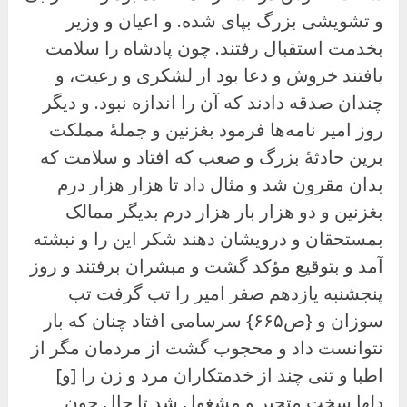
و تشویشی بزرگ بپای شده. و اعیان و وزیر
بخدمت استقبال رفتند. چون پادشاه را سلامت
یافتند خروش و دعا بود از لشکری و رعیت، و
چندان صدقه دادند که آن را اندازه نبود. و دیگر
روز امیر نامه‌ها فرمود بغزنین و جملهٔ مملکت
برین حادثهٔ بزرگ و صعب که افتاد و سلامت که
بدان مقرون شد و مثال داد تا هزار هزار درم
بغزنین و دو هزار بار هزار درم بدیگر ممالک
بمستحقان و درویشان دهند شکر این را و نبشته
آمد و بتوقیع مؤکد گشت و مبشران برفتند و روز
پنجشنبه یازدهم صفر امیر را تب گرفت تب
سوزان و {ص۶۶۵} سرسامی افتاد چنان که بار
نتوانست داد و محجوب گشت از مردمان مگر از
اطبا و تنی چند از خدمتکاران مرد و زن را [و]
دلها سخت متحیر و مشغول شد تا حال چون