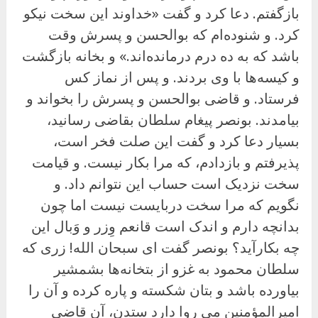
بازگفتم. دعا کرد و گفت «خداوند این سخت نیکو
کرد. و شنوده‌ام که بوالحسن و پسرش وقت
باشد که به ده درم درمانده‌اند.» و بخانه بازگشت
و کیسه‌ها با وی بردند. و پس از نماز کس
فرستاد. و قاضی بوالحسن و پسرش را بخواند و
بیامدند. بونصر پیغام سلطان بقاضی رسانید،
بسیار دعا کرد و گفت این صلت فخر است،
پذیرفتم و بازدادم، که مرا بکار نیست. و قیامت
سخت نزدیک است حساب این نتوانم داد. و
نگویم که مرا سخت دربایست نیست اما چون
بدانچه دارم و اندک است قانعم وِزر و وَبال این
چه بکارآید؟ بونصر گفت ای سبحان الله! زری که
سلطان محمود به غزو از بتخانه‌ها بشمشیر
بیاورده باشد و بتان شکسته و پاره کرده و آن را
امیرالمؤمنین می روا دارد ستدن، آن قاضی