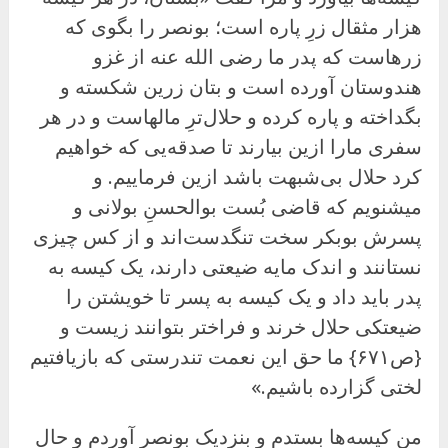
هزار مثقال زرِ پاره است؛ بونصر را بگوی که
زرهاست که پدر ما رضی الله عنه از غزو
هندوستان آورده است و بتان زرین شکسته و
بگداخته و پاره کرده و حلال‌ترِ مالهاست و در هر
سفری مارا ازین بیارند تا صدقه‌یی که خواهیم
کرد حلال بی‌شبهت باشد ازین فرماییم. و
میشنویم که قاضی بُست بوالحسنِ بولانی و
پسرش بوبکر سخت تنگدست‌اند و از کس چیزی
نستانند و اندک مایه ضیعتی دارند، یک کیسه به
پدر باید داد و یک کیسه به پسر تا خویشتن را
ضیعتکی حلال خرند و فراختر بتوانند زیست و
{ص۶۷۱} ما حق این نعمت تندرستی که بازیافتیم
لختی گزارده باشیم.»
من کیسه‌ها بستدم و بنزدیک بونصر آوردم و حال