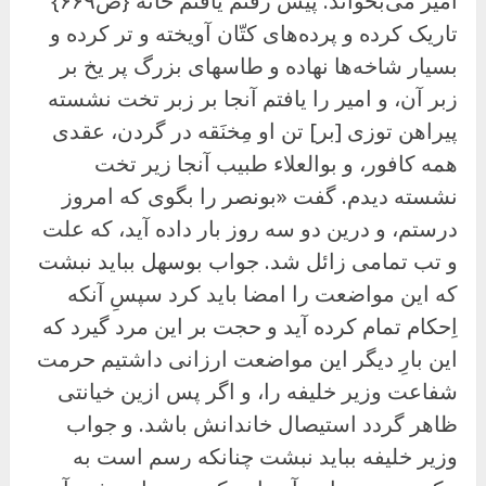
امیر می‌بخواند. پیش رفتم یافتم خانه {ص۶۶۹}
تاریک کرده و پرده‌های کتّان آویخته و تر کرده و
بسیار شاخه‌ها نهاده و طاسهای بزرگ پر یخ بر
زبر آن، و امیر را یافتم آنجا بر زبر تخت نشسته
پیراهن توزی [بر] تن او مِخنَقه در گردن، عقدی
همه کافور، و بوالعلاء طبیب آنجا زیر تخت
نشسته دیدم. گفت «بونصر را بگوی که امروز
درستم، و درین دو سه روز بار داده آید، که علت
و تب تمامی زائل شد. جواب بوسهل بباید نبشت
که این مواضعت را امضا باید کرد سپسِ آنکه
اِحکام تمام کرده آید و حجت بر این مرد گیرد که
این بارِ دیگر این مواضعت ارزانی داشتیم حرمت
شفاعت وزیر خلیفه را، و اگر پس ازین خیانتی
ظاهر گردد استیصال خاندانش باشد. و جواب
وزیر خلیفه بباید نبشت چنانکه رسم است به