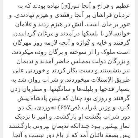
عظیم و فراخ و آنجا تنور[ی] نهاده بودند که به
نردبان فراشان بر آنجا رفتندی و هیزم نهادندی. و
تنور بر جای است. آتش در هیزم زدند و غلامان
خوانسالار با بلسکها درآمدند و مرغان گردانیدن
گرفتند و خایه و کَواژه و آنچه لازمه روز مهرگان
است ملوک را از سوخته و برگان روده میکردند.
و بزرگان دولت بمجلس حاضر آمدند و ندیمان
نیز بنشستند و دست بکار کردند و خوردنی على
طریق الإستلات میخوردند. و شراب روان شد به
بسیار قدحها و بلبله‌ها و ساتگینها. و مطربان زدن
گرفتند و روزی بود چنان که چنین پادشاه پیش
گیرد، و وزیر شراب {ص۶۵۷} نخوردی، یک دو
دور شراب بگشت او بازگشت. و امیر تا نزدیک
نماز پیشین ببود چندانکه ندیمانِ بیرونی بازگشتند
پس بصفهٔ نائبان آمد که از باغ دور نیست و آنجا