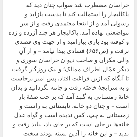
خراسان مضطرب شد صواب چنان دید که
باکالیجار را استمالت کند تا بدست بازآید و
رسولی آمد و از اینجا معتمدی رفت و از سر
مواضعتی نهاده آمد. باکالیجار هر چند آزرده و زده
و کوفته بود باری بیارامید و از جهت وی قصدی
نرفت و {ص۶۵۶} فسادی پیدا نیامد – و از آنِ
والی مکران و صاحب دیوان خراسان سوری و
دیگر عمّال اطراف ممالک؛ و نیک روزگار گرفت
تا آنگاه که ازین فراغت افتاد. پس امیر برخاست
و به سرایچهٔ خاصّه رفت و جامه بگردانید و بدان
خانهٔ زمستانی به گنبذ آمد که بر چپ صفهٔ بار
است – و چنان دو خانه، تابستانی به راست و
زمستانی به چپ، کس ندیده است و گواه عدل
خانه‌ها بر جای است که بر جای باد، بباید رفت و
بدید – و این خانه را آذین بسته بودند سخت