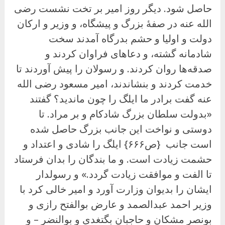
حاصل شود. دیگر روز امیر بر تخت نشست رضی
الله عنه در صفهٔ بزرگ و پیشگاه، و وزیر و ارکان
دولت و اولیا و حشم بدرگاه آمدند سخت
شادمانه گشته، و دعاهای فراوان کردند و
صدقه‌ها روان کردند. و رسولان را پیش آوردند تا
خدمت کردند و بنشاندند، امیر مسعود رضی الله
عنه گفت برادر ما ایلگ را چون ماندید؟ گفتند
«بدولت سلطان بزرگ شادکام و بر مراد. تا
دوستی و نواخت این جانب بزرگ حاصل شده
است جانب {ص۶۶۶} ایلگ را شادی و اعتداد و
حشمت زیادت است. و ما بندگان را بدان فرستاد
تا الفت و موافقت زیادت گردد.» و رسولدار
ایشان را بدیوان وزارت آورد و امیر خالی کرد با
وزیر احمد عبدالصمد و عارض بوالفتح رازی و
بونصر مشکان و حاجبان بگتغدى و بوالنضر – و