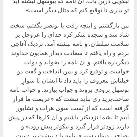
نیکویی درین باب. آن نامه که ببوسهل نبشته آید
تو بیاری تا توقیع کنم که مثال دیگر است.»
من بازگشتم و اینچه رفت با بونصر بگفتم، سخت
شاد شد و سجده شکر کرد خدای را عزوجل بر
سلامت سلطان. و نامه نبشته آمد، نزدیک آغاجی
بردم و راه یافتم تا سعادت دیدار همایون خداوند
دیگرباره یافتم، و آن نامه را بخواند و دوات
خواست و توقیع کرد و بمن انداخت و گفت دو
خیلتاش معروف را باید داد تا ایشان با سوارِ
بوسهل بزودی بروند و جواب بیارند. و جواب نامه
صاحب‌برید ری بباید نبشت که «عزیمت ما قرار
گرفته است که از بُست سوی هرات و نشابور
آییم تا بشما نزدیکتر باشیم و آن کارها که در پیش
دارید زودتر قرار گیرد و نیکوتر پیش رود.» و
بصاحب دیوان سوری نامه باید نبشت بر دست