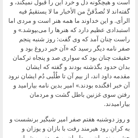
است و هیچگونه دل و خرد این را قبول نمیکند، و
گفته‌اند لا تُصدَّقنَّ من الأخبار ما لا یستقیمُ فیه
الرأی. و این خداوند ما همه هنر است و مردی اما
استبدادی عظیم دارد که هنرها را می‌بپوشد.» و
راست چنان آمد که وی گفت: روز شنبه پنجم
صفر نامه دیگر رسید که «آن خبر دروغ بود و
حقیقت چنان بود که سواری صد و پنجاه ترکمان
بدان حدود بگذشته بودند و گفته که ایشان
مقدمه داود اند، از بیم آن تا طُلْبی دُم ایشان نرود
آن خبر افگنده بودند.» امیر بدین نامه بیارامید و
رفتن سوی غزنین باطل گشت و مردمان
بیارامیدند.
و روز دوشنبه هفتم صفر امیر شبگیر برنشست و
به کرانِ رود هیرمند رفت با بازان و یوزان و
حشم و ندیمان و مطربان. و خوردنی و شراب