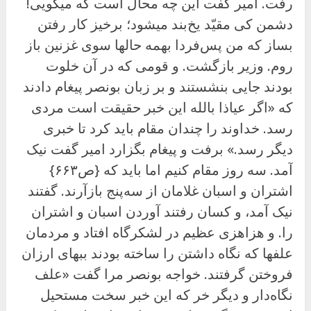
رفت. امیر گفت این چه محال است که میگویی!
دشمن کی مقیّد یخ
بند میشود؛ برخیز کار رفتن
بساز که من پس‌فردا بهمه حالها سوى غزنین باز
روم. وزیر بازگشت. و قومی که در آن خلوت
بودند جایی بنشستند و بر زبان بونصر پیغام دادند
که «اگر عیاذا بالله این خبر حقیقت است مردی
رسد. خداوند را چندان مقام باید کرد تا خبری
دیگر رسد.» برفت و پیغام بگزارد امیر گفت نیک
آمد. سه روز مقام کنیم اما باید که {ص۶۶۳}
اشتران و اسبان غلامان از سه‌پنج بازآرند. گفتند
نیک آمد، و کسان رفتند آوردن اسبان و اشتران
را. و هزاهزی عظیم در لشکرگاه افتاد و مردمان
علفها که نگاه داشتن را ساخته بودند ببهای ارزان
فروختن گرفتند. خواجه بونصر مرا گفت «علف
نگاه‌دار و دیگر خر که این خبر سخت مستحیل