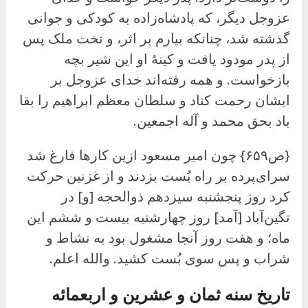
عزوجل دیگر، که پادشاه‌زاده به کودکی و جوانی
گذشته شد، چنانکه بیارم بر اثر، و تخت ملک پس
از پدر مودود یافت و کینهٔ او این شیر بچه
بازخواست. و همه رفته‌اند خدای عزوجل بر
ایشان رحمت کناد و سلطان معظم ابراهیم را بقا
باد بحق محمد و آله اجمعین.
{ص۶۵۹} چون امیر مسعود ازین کارها فارغ شد
سرای‌پرده بر راه بُست بزدند و از غزنین حرکت
کرد روز پنجشنبه سیزدهم ذوالحجه [و] در
تگین‌آباد [آمد] روز چهارشنبه بیست و ششم این
ماه؛ و هفت روز آنجا مشغول بود به نشاط و
شراب و پس سوی بُست کشید. والله اعلم.
تاریخ سنه ثمان و عشرین و اربعمائه