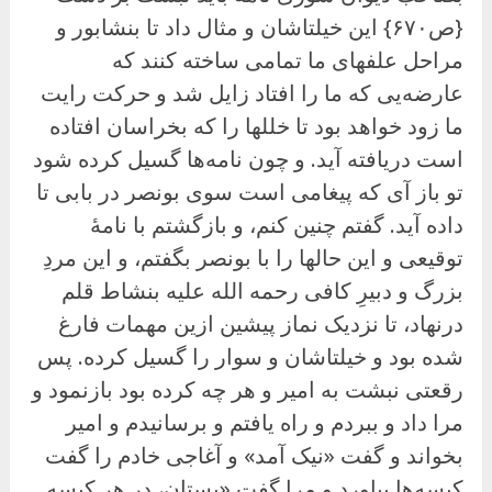
{ص۶۷۰} این خیلتاشان و مثال داد تا بنشابور و
مراحل علفهای ما تمامی ساخته کنند که
عارضه‌یی که ما را افتاد زایل شد و حرکت رایت
ما زود خواهد بود تا خللها را که بخراسان افتاده
است دریافته آید. و چون نامه‌ها گسیل کرده شود
تو باز آی که پیغامی است سوى بونصر در بابی تا
داده آید. گفتم چنین کنم، و بازگشتم با نامهٔ
توقیعی و این حالها را با بونصر بگفتم، و این مردِ
بزرگ و دبیرِ کافی رحمه الله علیه بنشاط قلم
درنهاد، تا نزدیک نماز پیشین ازین مهمات فارغ
شده بود و خیلتاشان و سوار را گسیل کرده. پس
رقعتی نبشت به امیر و هر چه کرده بود بازنمود و
مرا داد و ببردم و راه یافتم و برسانیدم و امیر
بخواند و گفت «نیک آمد» و آغاجی خادم را گفت
کیسه‌ها بیاورد و مرا گفت «بستان، در هر کیسه