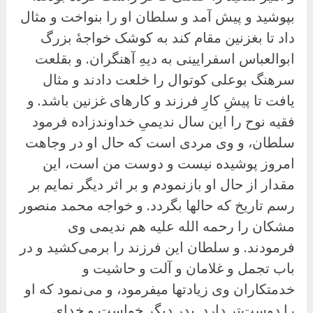
بپوشید و پیش آمد و سلطان او را بنواخت و مثال
داد تا بغزنین مقام کند به کوشک خواجهٔ بزرگ
ابوالعباس اسفرایینی به دیهِ آهنگران. و بقلعت
سرهنگ بوعلى کوتوال را خلعت دادند و مثال
یافت تا پیشِ کارِ فرزند و کارهای غزنین باشد. و
فقیه نوح را این سال ندیمیِ خداوندزاده فرمود
سلطان، و وی مردی است که حال او در وجاهت
امروز پوشیده نیست و دوست من است، این
مقدار از حال او بازنمودم و بر اثر دیگر نمایم بر
رسم تاریخ که حالها بگردد. و خواجه محمد منصور
مشکان را رحمه الله علیه هم ندیمی وی
فرمودند. و سلطان این فرزند را برمی‌کشید و در
باب تجمل و غلامان و آلت و حاشیت و
خدمتکاران وی زیادتها میفرمود، و می‌نمود که او
را دوست‌تر دارد. پدر دیگر خواست و خدای