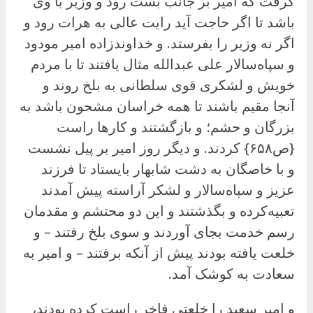
گرفت که امیر بر جانب بُست رود و وزیر با وی
باشد تا اگر حاجت آید رایت عالی به هرات رود و
اگر نه وزیر را بفرستد. و خداوندزاده امیر مودود
و سپاه‌سالار على عبدالله مثال یافتند تا با مردم
خویش و لشکری قوی سلطانی به بلخ روند و
آنجا مقیم باشند تا همه خراسان مشحون باشد به
بزرگان و حشم؛ و بازگشتند و کارها راست
{ص۶۵۸} کردند. و دیگر روز امیر بر پیل نشست
و با خاصگان به دشت شابهار بایستاد تا فرزند
عزیز و سپاه‌سالار و لشکر آراسته پیش آمدند
تعبیه‌کرده و بگذشتند و این دو محتشم و مقدمان
رسم خدمت بجای آوردند و سوی بلخ رفتند – و
خلعت یافته بودند پیش از آنکه برفتند – و امیر به
سعادت به کوشک آمد.
و امیر سعید را خلعتی فاخر راست کرده بودند،