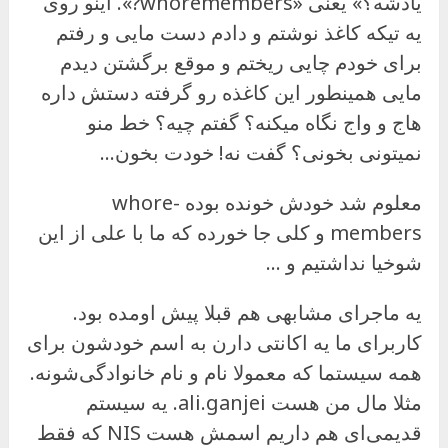
یادشه؟» یعنی «whoremembers?». اینو روی
یه تیکه کاغذ نوشتم و دادم دست مایی و رفتم
برای خودم چایی ریختم و موقع برگشتن دیدم
مایی همینطور این کاغذه رو گرفته دستش داره
هاج و واج نگاه میکنه؟ گفتم چیه؟ خط منو
نمیتونی بخونی؟ گفت نه! خودت بخون…
معلوم شد خودش خونده بوده whore-
members و کلی جا خورده که ما با علی از این
شوخیا نداشتیم و …
یه ماجرای مشابهی هم قبلا پیش اومده بود.
کاربرای ما یه اکانتی دارن به اسم خودشون برای
همه سیستما که معمولا نام و نام خانوادگی‌شونه.
مثلا مال من هست ali.ganjei. یه سیستم
قدیمی‌ای هم داریم اسمش هست NIS که فقط