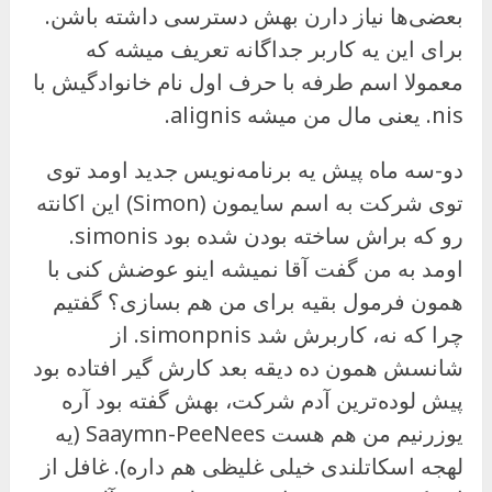
بعضی‌ها نیاز دارن بهش دسترسی داشته باشن.
برای این یه کاربر جداگانه تعریف میشه که
معمولا اسم طرفه با حرف اول نام خانوادگیش با
nis. یعنی مال من میشه alignis.
دو-سه ماه پیش یه برنامه‌نویس جدید اومد توی
توی شرکت به اسم سایمون (Simon) این اکانته
رو که براش ساخته بودن شده بود simonis.
اومد به من گفت آقا نمیشه اینو عوضش کنی با
همون فرمول بقیه برای من هم بسازی؟ گفتیم
چرا که نه، کاربرش شد simonpnis. از
شانسش همون ده دیقه بعد کارش گیر افتاده بود
پیش لوده‌ترین آدم شرکت، بهش گفته بود آره
یوزرنیم من هم هست Saaymn-PeeNees (یه
لهجه اسکاتلندی خیلی غلیظی هم داره). غافل از