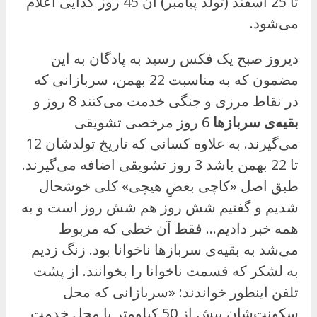
تا 25 اسفند (تولد پیامبر) آن 45 روز کذایی اعلام
می‌شود.
دیروز صبح یک فکس رسید به پادگان به این
مضمون که به مناسبت 22 بهمن، سربازانی که
در نقاط مرزی و جنگی خدمت می‌کنند 8 روز و
بقیه‌ی سربازها
6 روز مرخصی تشویقی
می‌گیرند. به علاوه کسانی که تاریخ تولدشان 12
تا 22 بهمن باشد 3 روز تشویقی اضافه می‌گیرند.
طبق اصل «کاچی بعضِ هیچی» کلی خوشحال
شدیم و گفتیم شش روز هم شش روز است و به
همه خبر دادیم… فقط آن خطی که مربوط
می‌شد به بقیه‌ی سربازها ناخوانا بود. زنگ زدیم
به لشکر که قسمت ناخوانا را بخوانند. از پشت
تلفن اینطور خواندند: «سربازانی که محل
سکونت‌شان بیش از 50 کیلومتر با محل خدمت