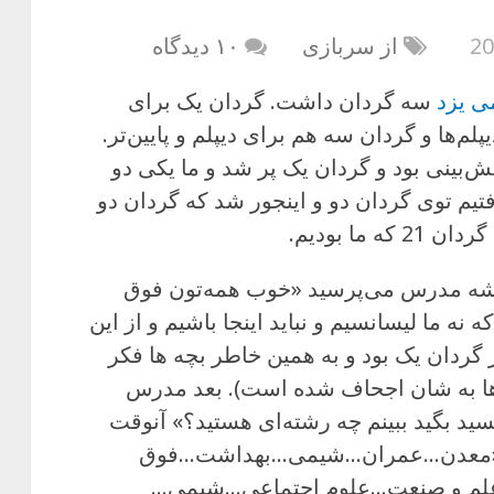
از سربازی
۱۰ دیدگاه
ی یزد
سه گردان داشت. گردان یک برای
لم‌ها و گردان سه هم برای دیپلم و پایین‌تر.
یش‌بینی بود و گردان یک پر شد و ما یکی دو
فتیم توی گردان دو و اینجور شد که گردان دو
ما بودیم.
یشه مدرس می‌پرسید «خوب همه‌تون فوق
ه نه ما لیسانسیم و نباید اینجا باشیم و از این
گردان یک بود و به همین خاطر بچه ها فکر
م‌ها به شان اجحاف شده است). بعد مدرس
ید بگید ببینم چه رشته‌ای هستید؟» آنوقت
ود: «معدن…عمران…شیمی…بهداشت…فوق
علم و صنعت…علوم اجتماعی…شیمی…