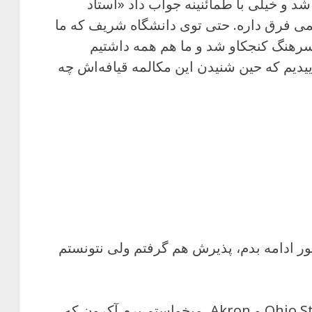
د و خیلی با طمائنینه جواب داد «استاد
ی فرق داره. حتی توی دانشگاه شریف که ما
 سرهنگ کنجکاو شد و ما هم همه داشتیم
دیم که حین شنیدن این مکالمه قیافه‌اش چه
 ادامه بدم، پذیرش هم گرفتم ولی نتونستم
آمریکا، دانشگاه UC Davis و Ohio State و Akron، میخواستم برم آکرون که