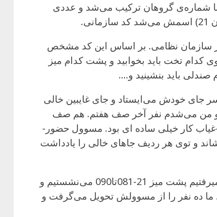
دم با کد 84. این کد با شماره‌ی گروهان ترکیب می‌شد و عددی
ر سازمان نظامی. بر اساس این کد مشخص
کدام تخت باید بخوابید و پشت کدام میز
 صندلی باید بنشینید و….
ر جای خودش می‌ایستاد و جای غایبین خالی
د و من می‌شدم نفر آخر صف هفتم. هم صف
یاب کار خیلی ساده ای بود. مسوول حضور-
اند و توی هر ردیف جاهای خالی را یادداشت
توی غذاخوری میزها ده نفره بود و ما میرفتیم پشت میز 21-081تا090 می‌نشستیم و
ه‌ی غذای ما ده نفر را از مسوولش تحویل می‌گرفت و