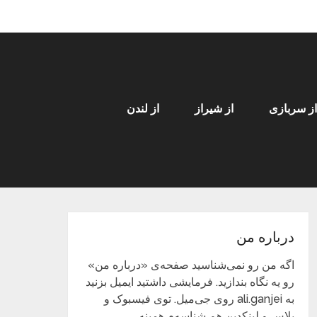
از سربازی
از شیراز
از لندن
درباره من
اگه من رو نمی‌شناسید صفحه‌ی «درباره من»
رو یه نگاه بندازید. فرمایشی داشتید ایمیل بزنید
به ali.ganjei روی جی‌میل. توی فیسبوک و
پلاس و لینکدین هم شناسه‌م همینه