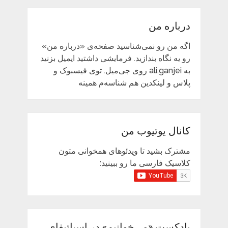
درباره من
اگه من رو نمی‌شناسید صفحه‌ی «درباره من»
رو یه نگاه بندازید. فرمایشی داشتید ایمیل بزنید
به ali.ganjei روی جی‌میل. توی فیسبوک و
پلاس و لینکدین هم شناسه‌م همینه
کانال یوتیوب من
مشترک بشید تا ویدئوهای همخوانی متون
کلاسیک فارسی ما رو ببینید:
پادکست «می‌خوانیم» در اسپاتیفای