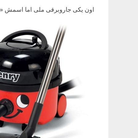
اون یکی جاروبرقی ملی اما اسمش «هنری» ئه (Henry) و قیا