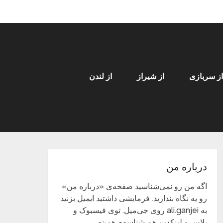
از سربازی
از شیراز
از لندن
درباره من
اگه من رو نمی‌شناسید صفحه‌ی «درباره من»
رو یه نگاه بندازید. فرمایشی داشتید ایمیل بزنید
به ali.ganjei روی جی‌میل. توی فیسبوک و
پلاس و لینکدین هم شناسه‌م همینه