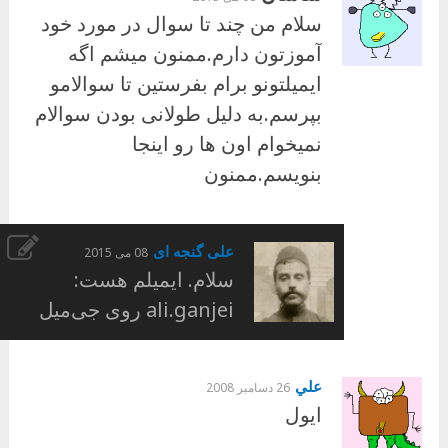
سلام من چند تا سوال در مورد خود
آموزتون دارم.ممنون میشم اگه
ایمیلتونو برام بفرستین تا سوالامو
بپرسم.به دلیل طولانی بودن سوالام
نمیخوام اون ها رو اینجا
بنویسم.ممنون
علی گنجه ای
08 می 2015
سلام. ایمیلم هست:
ali.ganjei روی جی‌میل
علي
26 دسامبر 2008
ايول