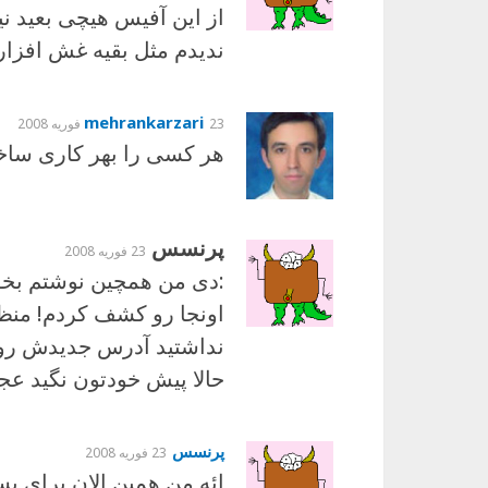
نديدم مثل بقيه غش افزا
mehrankarzari
23 فوریه 2008
هر کسی را بهر کاری ساخت
پرنسس
23 فوریه 2008
:دی من همچین نوشتم بخون
اونجا رو کشف کردم! منظور
نداشتید آدرس جدیدش رو 
حالا پیش خودتون نگید ع
پرنسس
23 فوریه 2008
ائه من همین الان برای 