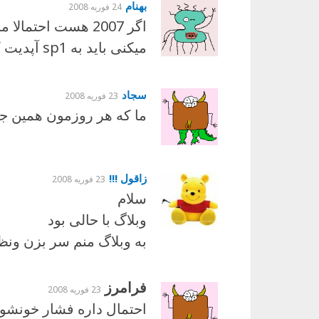
بهنام
24 فوریه 2008
اگر 2007 هست احتما
میکنی باید به sp1 آپدیت کنی
سجاد
23 فوریه 2008
ما که هر روزمون همین جو
زاقول !!!
23 فوریه 2008
سلام
وبلاگ با حالی بود
به وبلاگ منم سر بزن ونظ
فرامرز
23 فوریه 2008
احتمال داره فشار خونشون