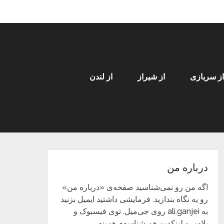
از سربازی
از شیراز
از لندن
درباره من
اگه من رو نمی‌شناسید صفحه‌ی «درباره من»
رو یه نگاه بندازید. فرمایشی داشتید ایمیل بزنید
به ali.ganjei روی جی‌میل. توی فیسبوک و
پلاس و لینکدین هم شناسه‌م همینه