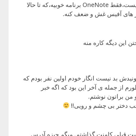
از اين آفيس هيچی بعيد نيست،فقط OneNote برنامه خوبيه،که تا حالا
ر های آفيس غش و ضعف کنه.
ن این دیگه کاره منه
یدش بد نیست انگار خودم اولین نفر بودم که
م از جمله ی آخر این بود که اگه خبر
من براتون نوشتم.
جب دختر بی چشم و رویی!!
پست قبلی کامنت گذاشتم. میگم چیزه آدرس