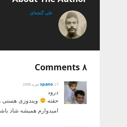
علی گنجه‌ای
۸ Comments
spano
27 فوریه 2008
درود
حقته
ویندوزی هستی هی
امیدوارم همیشه شاد باشی