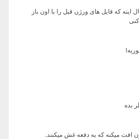
لا مال اینه که فایل های ورژن قبل را با اون باز
ریه!
ر بده
 افت ميکنه که يه دفعه غش ميکنند.