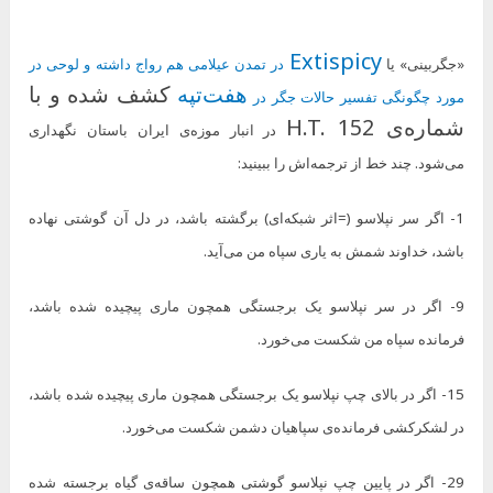
Extispicy
«جگربینی» یا
در تمدن عیلامی هم رواج داشته و لوحی در
هفت‌تپه
کشف شده و با
مورد چگونگی تفسیر حالات جگر در
شماره‌ی H.T. 152
در انبار موزه‌ی ایران باستان نگهداری
می‌شود. چند خط از ترجمه‌اش را ببینید:
1- اگر سر نپلاسو (=اثر شبکه‌ای) برگشته باشد، در دل آن گوشتی نهاده
باشد، خداوند شمش به یاری سپاه من می‌آید.
9- اگر در سر نپلاسو یک برجستگی همچون ماری پیچیده شده باشد،
فرمانده سپاه من شکست می‌خورد.
15- اگر در بالای چپ نپلاسو یک برجستگی همچون ماری پیچیده شده باشد،
در لشکرکشی فرمانده‌ی سپاهیان دشمن شکست می‌خورد.
29- اگر در پایین چپ نپلاسو گوشتی همچون ساقه‌ی گیاه برجسته شده