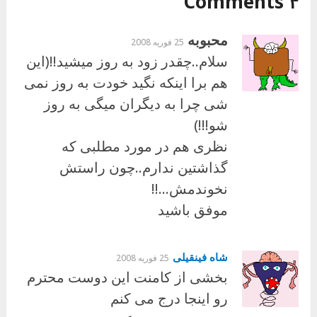
۴ Comments
محبوبه
25 فوریه 2008
سلام..چقدر زود به روز میشید!!(این
هم برا اینکه نگید خودت به روز نمی
شی چرا به دیگران میگی به روز
شو!!!)
نظری هم در مورد مطلبی که
گذاشتین ندارم..چون راستش
نخوندمش…!!
موفق باشید
شاه فینقیلی
25 فوریه 2008
بخشی از کامنت این دوست محترم
رو اینجا درج می کنم