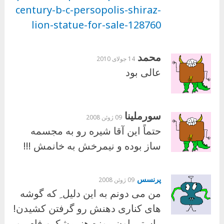
century-b-c-persopolis-shiraz-
lion-statue-for-sale-128760
محمد
14 جولای 2010
عالی بود
سورملینا
09 ژوئن 2008
حتماً این آقا شیره رو به مجسمه
ساز بوده و نیمرخش به خانمش !!!
پرنسس
09 ژوئن 2008
من می دونم به این دلیل ِ که گوشه
های کناری دهنش رو گرفتن کشیدن!
راستی اون موزه هنرمشکین فام رو