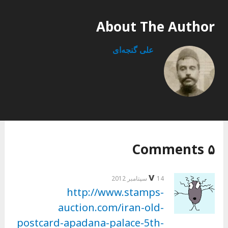
About The Author
علی گنجه‌ای
۵ Comments
v
14 سپتامبر 2012
http://www.stamps-
auction.com/iran-old-
postcard-apadana-palace-5th-