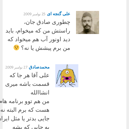
علی گنجه ای
25 نوامبر 2009
چطوری صادق جان،
راستش من که میخوام، باید
دید اونور آب هم میخواد که
من برم پیشش یا نه؟
محمدصادق
27 نوامبر 2009
علی آقا هر جا که
قسمت باشه میری
انشاالله
من هم توو برنامه هام
هست که برم البته نه 
جایی بدتر یا مثل ایرا
یه جایی که بشه