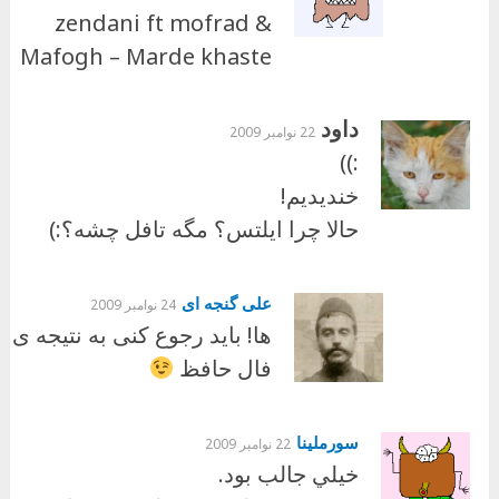
zendani ft mofrad &
Mafogh – Marde khaste
داود
22 نوامبر 2009
:))
خندیدیم!
حالا چرا ایلتس؟ مگه تافل چشه؟:)
علی گنجه ای
24 نوامبر 2009
ها! باید رجوع کنی به نتیجه ی
فال حافظ
سورملينا
22 نوامبر 2009
خيلي جالب بود.