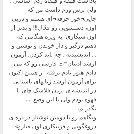
یاداشت قهقه و قهقاه زدم اساسی .
ولی ترس ورم ‏داشت من که
چایی¬خور حرفه¬ای هستم و درپی
اون، دستشویی رو فعّال!!! و بدتر از
اون ‏سیگاری؛ به ویژه هنگامی که
ذهنم درگیر و دار خوندن و نوشتن و
… اندیشیدنه ، چه باید ‏کردن. آزمون
ارشد ادبیان=ت فارسی رو که می
دادم هنوز یادم نرفته. از همین اکنون
‏برای آزمون ارشد زبانهای باستانی
در اندیشه ی بردن فلاسک چای یا
قهوه بودم ولی با ‏این وضع ….
بگذریم.‏
وبگاهم رو با دومین نوشتار درباره ی
دروغگویی و فریبکاری اون «یارو»