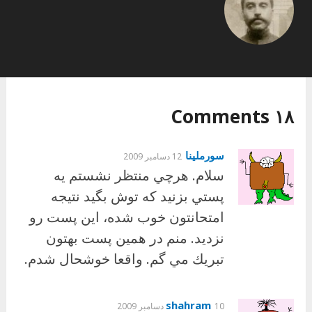
۱۸ Comments
سورملينا
12 دسامبر 2009
سلام. هرچي منتظر نشستم يه
پستي بزنيد كه توش بگيد نتيجه
امتحانتون خوب شده، اين پست رو
نزديد. منم در همين پست بهتون
تبريك مي گم. واقعا خوشحال شدم.
shahram
10 دسامبر 2009