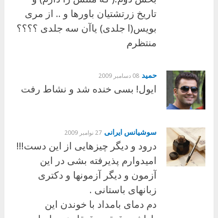
تاریخ زرتشتیان باورها و .. از مری
‏بویس(ا جلدی) یاآن سه جلدی ؟؟؟؟
منتظرم
حمید
08 دسامبر 2009
ایول! بسی خنده شد و نشاط رفت
سوشیانس ایرانی
27 نوامبر 2009
درود و دیگر چیزهایی از این دست!!!
امیدوارم پذیرفته بشی در این
آزمون و دیگر ‏آزمونها و دکتری
زبانهای باستانی .‏
دم دمای بامداد با خوندن این