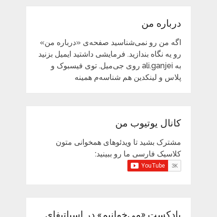
درباره من
اگه من رو نمی‌شناسید صفحه‌ی «درباره من»
رو یه نگاه بندازید. فرمایشی داشتید ایمیل بزنید
به ali.ganjei روی جی‌میل. توی فیسبوک و
پلاس و لینکدین هم شناسه‌م همینه
کانال یوتیوب من
مشترک بشید تا ویدئوهای همخوانی متون
کلاسیک فارسی ما رو ببینید:
پادکست «می‌خوانیم» در اسپاتیفای