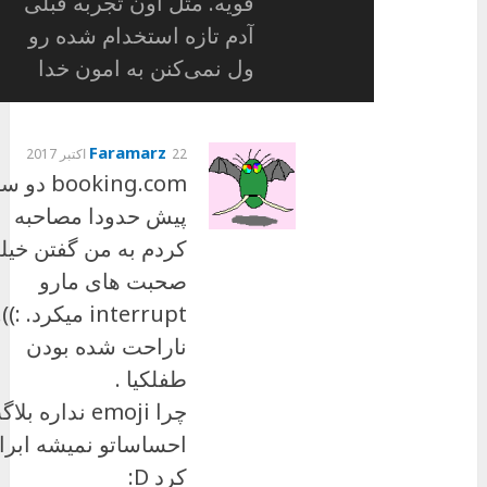
قویه. مثل اون تجربه قبلی
آدم تازه استخدام شده رو
ول نمی‌کنن به امون خدا
Faramarz
22 اکتبر 2017
booking.com د
پیش حدودا مصاحبه
کردم به من گفتن خیل
صحبت های مارو
interrupt میکرد. :)).
ناراحت شده بودن
طفلکیا .
چرا emoji نداره بل
احساساتو نمیشه ابرا
کرد D: