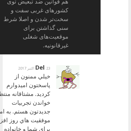
هم قوانین ضد تبعیض توی
کشورهای غربی سفت و
سخت‌تر شدن و اصلا شرط
سنی گذاشتن برای
موقعیت‌های شغلی
غیرقانونیه.
Del
23 اکتبر 2017
خيلي ممنون از
پاسختون اميدوارم
كرديد. مشتاقانه منتظ
خواندن تجربيات
جديدتون هستم. به ام
موفقيت هاي روز افز
براي شما و خانواده