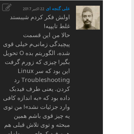
علی گنجه ای
22 اکتبر 2017
اولش فکر کردم شیبستد
غلط تایپیه!
حالا من این قسمت
پیچیدگی زمانی‌م خیلی قوی
شده، الگوریتم بده O تحویل
بگیر! چیزی که زورم گرفت
این بود که سر Linux
Troubleshooting رد
کردن. یعنی طرف فیدبک
داده بود که «به اندازه کافی
وارد جزئیات نشد»! من توی
یه چیز قوی باشم همین
مبحثه و توی تلاش قبلی هم
همه فیدبک‌های مربوطه‌ام