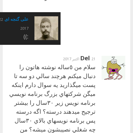
علی گنجه ای
2017
:))
Del
21 اکتبر 2017
سلام من ٥ساله نوشته هاتون را
دنبال ميكنم هرچند سالي دو سه تا
پست ميگذاريد يه سوال دارم اينكه
ميگن شركتهاي بزرگ برنامه نويسي
برنامه نويس زير ٣٠سال را بيشتر
ترجيح ميدهند درسته؟ اگه درسته
پس برنامه نويسهاي بالاي ٣٠سال
چه شغلي نصيبشون ميشه؟ من