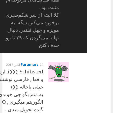
مثبت بود.
کلا البته از سر شکم‌سیری
برخورد می‌کنن دیگه. یه
مویزه و چهل قلندر. دنبال
بهانه می‌گردن که ۳۹ تا رو
حذف کنن
Faramarz
22 اکتبر 2017
Schibsted :)))))). ار
واقعا , فارسی نوشت
خیلی باحاله :))))
به منم بگو چی خوندی
الگوریتم میگیری , O
گنده تحویل میدی .