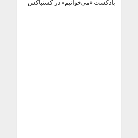
پادکست «می‌خوانیم» در کستباکس