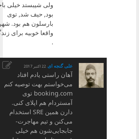
ولی شیبستد خیلی باح
بود, حیف شد, توی
بارسلون هم بود. شهر
واقعا خوبیه برای زند
.
علی گنجه ای
22 اکتبر 2017
آهان راستی یادم افتاد
می‌خواستم بهت توصیه کنم
booking.com توی
آمستردام هم اپلای کنی.
دارن همین SRE استخدام
می‌کنن و تیم مهاجرت-
جابجایی‌شون هم خیلی