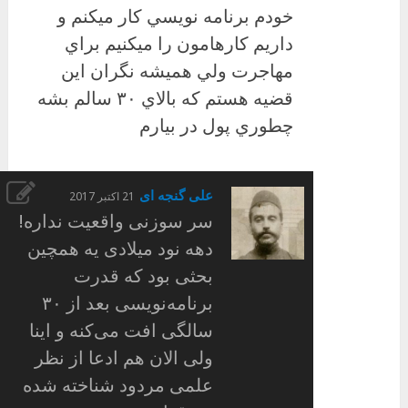
خودم برنامه نويسي كار ميكنم و
داريم كارهامون را ميكنيم براي
مهاجرت ولي هميشه نگران اين
قضيه هستم كه بالاي ٣٠ سالم بشه
چطوري پول در بيارم
علی گنجه ای
21 اکتبر 2017
سر سوزنی واقعیت نداره!
دهه نود میلادی یه همچین
بحثی بود که قدرت
برنامه‌نویسی بعد از ۳۰
سالگی افت می‌کنه و اینا
ولی الان هم ادعا از نظر
علمی مردود شناخته شده