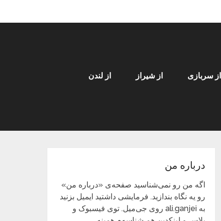
از سربازی
از شیراز
از لندن
درباره من
اگه من رو نمی‌شناسید صفحه‌ی «درباره من»
رو یه نگاه بندازید. فرمایشی داشتید ایمیل بزنید
به ali.ganjei روی جی‌میل. توی فیسبوک و
پلاس و لینکدین هم شناسه‌م همینه