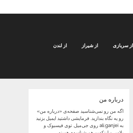
از سربازی
از شیراز
از لندن
درباره من
اگه من رو نمی‌شناسید صفحه‌ی «درباره من»
رو یه نگاه بندازید. فرمایشی داشتید ایمیل بزنید
به ali.ganjei روی جی‌میل. توی فیسبوک و
پلاس و لینکدین هم شناسه‌م همینه