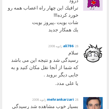
درود
ترافيك اين چهار راه اعصاب همه رو
خورد كرده!!!
شات بويت ،پيروز بويت
يك همكار جديد
ali786
28 ژانویه 2008
سلام
رسیدگی شد و نتیجه این می باشد
که شما از آنجا نقل مکان کنید و به
جایی دیگر بروید .
یا علی مدد.
mehrankarzari
28 ژانویه 2008
بسیار خوب مشاهده شد رسیدگی