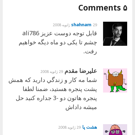
۵ Comments
shahnam
29 ژانویه 2008
قابل توجه دوست عزيز ali786
چشم تا يکی دو ماه ديگه خواهيم
رفت.
عليرضا مقدم
29 ژانویه 2008
شما مه كار و زندگي داريد كه همش
پشت پنجره هستيد، ضمنا لطفا
پنجره هاتون دو -3 جداره كنيد حل
ميشه داداش
هشت پا
29 ژانویه 2008