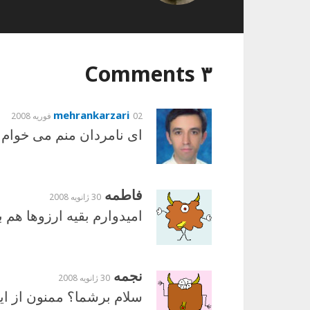
۳ Comments
mehrankarzari
02 فوریه 2008
ای نامردان منم می خوام
فاطمه
30 ژانویه 2008
امیدوارم بقیه ارزوها هم 
نجمه
30 ژانویه 2008
سلام برشما؟ ممنون از ای