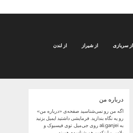
از سربازی
از شیراز
از لندن
درباره من
اگه من رو نمی‌شناسید صفحه‌ی «درباره من»
رو یه نگاه بندازید. فرمایشی داشتید ایمیل بزنید
به ali.ganjei روی جی‌میل. توی فیسبوک و
پلاس و لینکدین هم شناسه‌م همینه