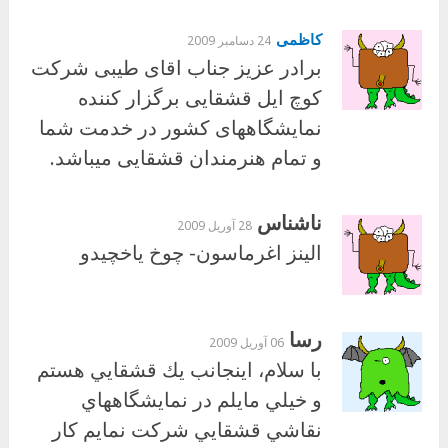
کاظمی
24 دسامبر 2009
برادر عزیز جناب اقای طیبی شرکت
کوچ ایل قشقایی برگزار کننده
نمایشگاههای کشور در خدمت شما
و تمام هنرمندان قشقایی میباشد.
ناشناس
28 آوریل 2009
الينز اغرماسون- چوخ ياخچيدو
رسا
06 آوریل 2009
با سلام، اينجانب يك قشقايي هستم
و خيلي مايلم در نمايشگاههاي
نقاشي قشقايي شركت نمايم كار