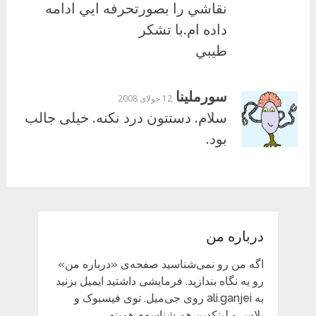
نقاشي را بصورتحرفه ايي ادامه
داده ام.با تشكر
طيبي
سورملینا
12 جولای 2008
سلام. دستتون درد نکنه. خیلی جالب
بود.
درباره من
اگه من رو نمی‌شناسید صفحه‌ی «درباره من»
رو یه نگاه بندازید. فرمایشی داشتید ایمیل بزنید
به ali.ganjei روی جی‌میل. توی فیسبوک و
پلاس و لینکدین هم شناسه‌م همینه