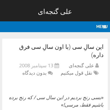
علی گنجه‌ای
MENU
این سالِ سی (با اون سالِ سی فرق
داره)
علی گنجه‌ای
13 سپتامبر 2008
نقل قول میکنیم
بدون دیدگاه
«
بسی رنج بردیم در این سال سی / که رنج برده
باشیم فقط، مرسی!
»