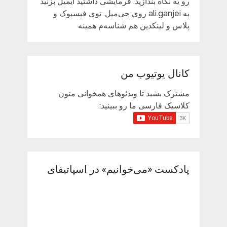
رو یه نگاه بندازید. فرمایشی داشتید ایمیل بزنید
به ali.ganjei روی جی‌میل. توی فیسبوک و
پلاس و لینکدین هم شناسه‌م همینه
کانال یوتیوب من
مشترک بشید تا ویدئوهای همخوانی متون
کلاسیک فارسی ما رو ببینید:
پادکست «می‌خوانیم» در اسپاتیفای