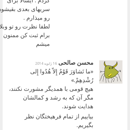
کردم . ایشالا برای
سریهای بعدی بقیشو
رو میذارم .
لطفا نظرت رو تو وبلا
برام ثبت کن ممنون
میشم
محسن صالحی
16 ژانویه 2014
«ما تَشاوَرَ قَوْمٌ إِلاّ هُدُوا إِلى
رُشْدِهِمْ.»
هیچ قومى با همدیگر مشورت نكنند،
مگر آن كه به رشد و كمالشان
هدایت شوند.
بیاییم از تمام فرهیختگان نظر
بگیریم.