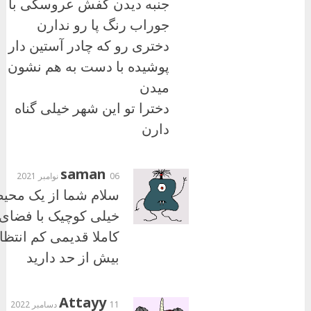
جنبه دیدن کفش عروسکی با
جوراب رنگ پا رو ندارن
دختری رو که چادر آستین دار
پوشیده با دست به هم نشون
میدن
دخترا تو این شهر خیلی گناه
دارن
saman
06 نوامبر 2021
سلام شما از یک محی
خیلی کوچیک با فضای
کاملا قدیمی کم انتظا
بیش از حد دارید
Attayy
11 دسامبر 2022