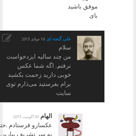
موفق باشید
بای
علی گنجه ای
16 جولای 2015
سلام
من چند سالیه ایزدخواست
نرفتم. اگه شما عکس
خوبی دارید زحمت بکشید
برام بفرستید می‌ذارم توی
سایت
الهام
30 آگوست 2015
عکسارو فرستادم .حتم
یه سر تشریف بیارین