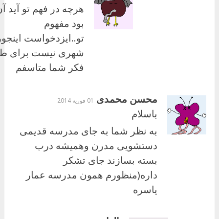
هرچه در فهم تو آید آ
بود مفهوم
تو..ایزدخواست اینجور
شهری نیست برای ط
فکر شما متاسفم
محسن محمدی
01 فوریه 2014
باسلام
به نظر شما به جای مدرسه قدیمی
دستشویی مدرن وهمیشه درب
بسته بسازند جای تشکر
داره(منظورم همون مدرسه عمار
یاسره