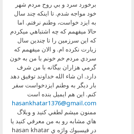
برخورد سرد و بي روح مردم شهر
خود مواجه شدم. تا اينكه چند سال
به ايزد خواست، وطنم نرفتم. اما
حالا ميفهمم كه چه اشتباهي ميكردم
كه اين سرزمين را تا چندين سال
زيارت نكرده ام. و الان ميفهمم كه
سردي مردم خم خونم با من به خون
گرمي هزاران بيگانه با من شرف
دارد. ان شاء الله خداوند توفيق دهد
بار ديگر به وطنم ايزدخواست سفر
كنم. اين هم ايميل بنده است
hasankhatar1376@gmail.com
ممنون ميشم لطفي كنيد و وبلاگ
هاي مشابه رو به من معرفي كنيد يا
در فيسبوك واژه ي hasan khatar