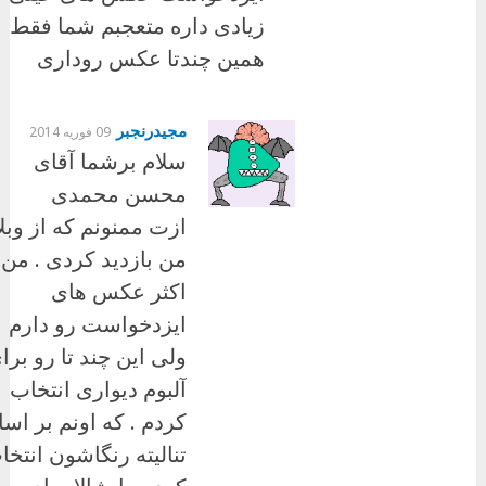
زیادی داره متعجبم شما فقط
همین چندتا عکس روداری
مجیدرنجبر
09 فوریه 2014
سلام برشما آقای
محسن محمدی
ازت ممنونم که از وبل
من بازدید کردی . من
اکثر عکس های
ایزدخواست رو دارم
ولی این چند تا رو برا
آلبوم دیواری انتخاب
کردم . که اونم بر اس
تنالیته رنگاشون انتخا