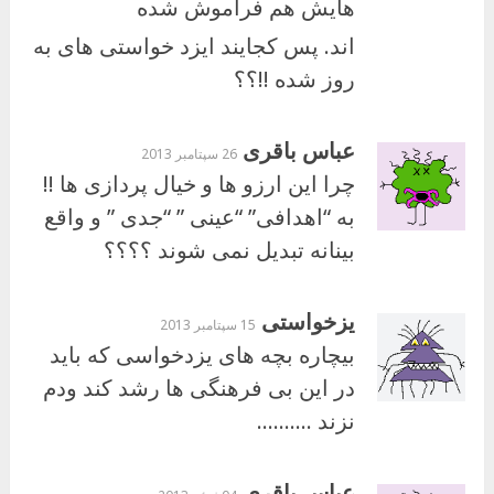
هایش هم فراموش شده
اند. پس کجایند ایزد خواستی های به
روز شده !!؟؟
عباس باقری
26 سپتامبر 2013
چرا این ارزو ها و خیال پردازی ها !!
به “اهدافی” “عینی ” “جدی ” و واقع
بینانه تبدیل نمی شوند ؟؟؟؟
یزخواستی
15 سپتامبر 2013
بیچاره بچه های یزدخواسی که باید
در این بی فرهنگی ها رشد کند ودم
نزند ……….
عباس باقری