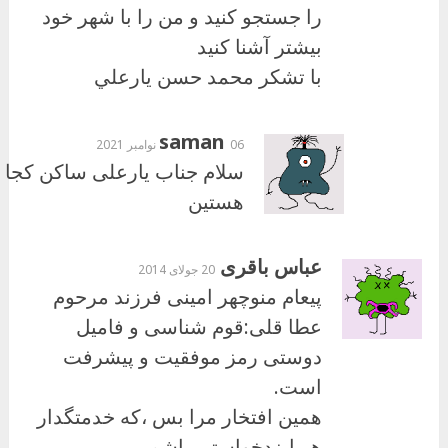
را جستجو كنيد و من را با شهر خود
بيشتر آشنا كنيد
با تشكر محمد حسن يارعلي
saman
06 نوامبر 2021
سلام جناب یارعلی ساکن کجا
هستین
عباس باقری
20 جولای 2014
پیعام منوچهر امینی فرزند مرحوم
عطا قلی:قوم شناسی و فامیل
دوستی رمز موفقیت و پیشرفت
است.
همین افتخار مرا بس ،که خدمتگدار
هر ایزدخواستی باشم.