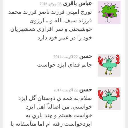
عباس باقری
08 جولای 2015
تورج امینی فرزند ناصر فرزند محمد
فرزند سیف الله و… ارزوی
خوشبختی و سر افرازی همشهریان
خود را در عمر خود دارد
حسن
22 آگوست 2014
جانم فداي ايزد خواست
حسن
22 آگوست 2014
سلام به همه ي دوستان گل ايزد
خواستي، من اصالتاً اهل ايزد
خواست هستم و چند باري به
ايزدخواست رفته ام اما متآسفانه با