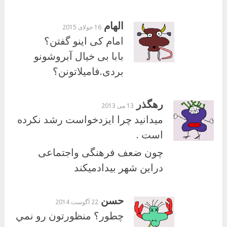
الهام
16 جولای 2015
امام کی اینو گفتن؟
بابا بی خیال آبروشونو
بردی.فامیلاتونن؟
رهگذر
13 می 2013
میدانید چرا ایزدخواست رشد نکرده
است .
چون ضعف فرهنگی واجتماعی
دراین شهر بیدادمیکند
حسن
22 آگوست 2014
چطور؟ منظورتون رو نمي