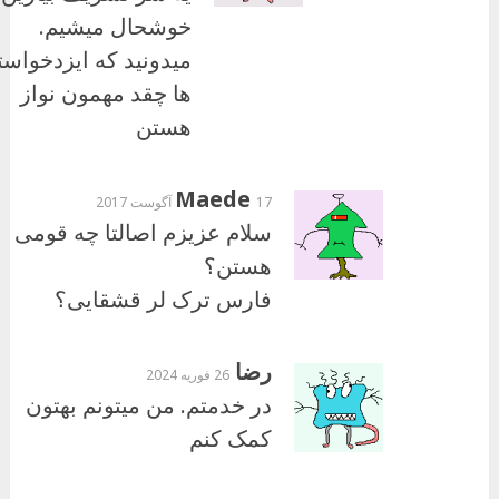
خوشحال میشیم.
میدونید که ایزدخواس
ها چقد مهمون نواز
هستن
Maede
17 آگوست 2017
سلام عزیزم اصالتا چه قومی
هستن؟
فارس ترک لر قشقایی؟
رضا
26 فوریه 2024
در خدمتم. من میتونم بهتون
کمک کنم