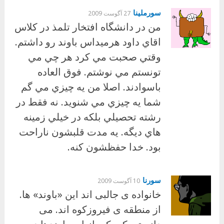
سورملينا
27 آگوست 2009
من در دانشگاه افتخار تلمذ در كلاس
اقاي داود هرميداس باوند رو داشتم.
وقتي صحبت مي كرد هر چي مي
تونستم مي نوشتم. فوق العاده
باسوادند. اصلا من يه چيزي مي گم
شما يه چيزي مي شنويد. نه فقط در
رشته تحصيلي بلكه در خيلي زمينه
هاي ديگه. يه مدت قلبشون ناراحت
بود. خدا حفظشون كنه.
سورنا
10 آگوست 2009
خانواده ی جالبی اند این «باوند» ها.
از منطقه ی فیروزکوه اند. می