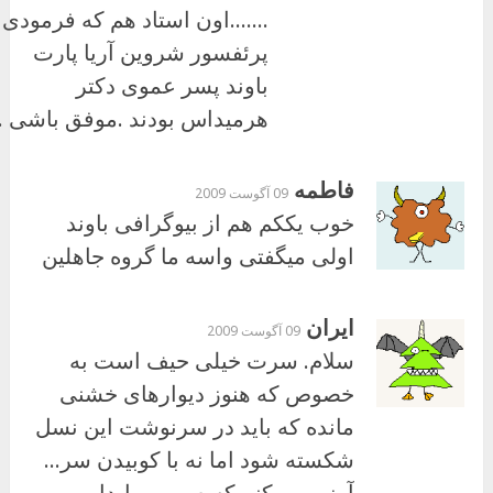
…….اون استاد هم که فرمودی
پرئفسور شروین آریا پارت
باوند پسر عموی دکتر
هرمیداس بودند .موفق باشی .
فاطمه
09 آگوست 2009
خوب یککم هم از بیوگرافی باوند
اولی میگفتی واسه ما گروه جاهلین
ایران
09 آگوست 2009
سلام. سرت خیلی حیف است به
خصوص که هنوز دیوارهای خشنی
مانده که باید در سرنوشت این نسل
شکسته شود اما نه با کوبیدن سر…
آرزو می کنم که صبور و پایدار