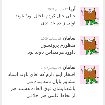
آریا
22 سپتامبر 2009
خیلی حال کردم باحال بود؛ باوند
اولی زنده باد. :دی
سامان
21 سپتامبر 2009
منظورم پروفسور
داوود هرمیداس باوند بود.
سامان
21 سپتامبر 2009
افتخار اینو دارم که آفای باوند استاد
مشاور پایان نامه بنده می
باشد.ایشان فوق العاده هستند هم
از لحاظ علمی هم اخلاقی