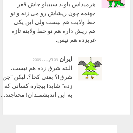
هرمیداس باوند سیبیلو جاش قعر
جهنمه چون ریشاش رو می زنه و تو
خط ولایت هم نیست ولی این یکی
هم ریش داره هم تو خط ولایته تازه
غربزده هم نیس.
ایران
09 آگوست 2009
البته شرق زده هم نیست.
شرق!؟ یعنی کجا؟. لیکن “جن
زده” شاید! بیچاره کسانی که
به این اندیشمندان! محتاجند…