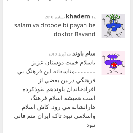
khadem
12 دسامبر 2010
salam va droode bi payan be
doktor Bavand
سام باوند
28 آوریل 2010
باسلام خمت دوستان عزيز
…………..متاسفانه اين فرهنگ بي
فرهنگي دربين بعضي از
افرادخاندان باوندهم نفوذكرده
است.هميشه اسلام فرهنگ
هارانشانه مي رود. كاش اسلام
واسلامي نبود تاكه ايران منم فاني
نبود