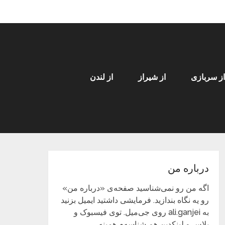
از سربازی
از شیراز
از لندن
درباره من
اگه من رو نمی‌شناسید صفحه‌ی «درباره من»
رو یه نگاه بندازید. فرمایشی داشتید ایمیل بزنید
به ali.ganjei روی جی‌میل. توی فیسبوک و
پلاس و لینکدین هم شناسه‌م همینه