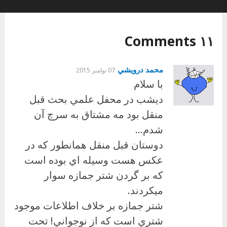
۱۱ Comments
محمد درويشي
07 نوامبر 2015
با سلام
ديشب در محفل علمي بحث قبل
منقل بود مه مشتاق به سرچ آن
شدم…
دوستان قبل منقل همانطور كه در
عكس هست وسيله اي بوده است
كه بر گردن شتر جمازه سوار
ميكردند.
شتر جمازه بر خلاف اطلاعات موجود
شتري است كه از نوجواني! تحت