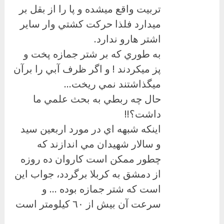
تربيت واقع ميشده و پا را از بقل بر
ميدارد فلذا حركت كشتي وار ساير
اشتر هارو ندارد.
به طوري كه بر شتر جمازه پخت و
پز ميكردند ! و اگر ظرف آبي را برآن
ميگذاشتند نمي ريخت…
حال چه ربطي به بحث علمي ما
داشت؟!!
اينكه شبهه اي در مورد اربعين سيد
و سالار شهيدان مي اندازند كه
چطور ممكن است كاروان ده روزه
از دمشق به كربلا برگردد، جواب اين
است كه شتر جمازه بوده … و
سرعت آن بيش از ٦٠ كيلومتر است