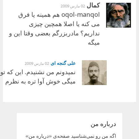
کمال
02 مارس 2009
oqol-manqol هم همینه یا فرق
می کنه یا اصلا همچین چیزی
نداریم؟ مادربزرگم بعضی وقتا این و
میگه
علی گنجه ای
02 مارس 2009
نمیدونم من نشنیدم. این که تو
میگی خوش آوا تره به نظرم
درباره من
اگه من رو نمی‌شناسید صفحه‌ی «درباره من»