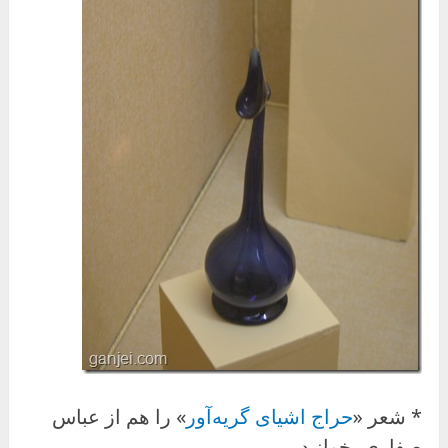
* شعر «
حراج اشیای گریه‌آور
» را هم از عباس
صفاری بخوانید.