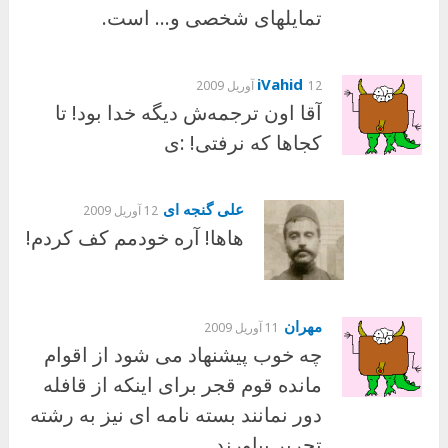
تمایلهای شخصی و… است.
iVahid
12 آوریل 2009
آقا اون ترجمه‌ش دیگه خدا بود! تا
کجاها که نرفتی! :ی
علی گنجه ای
12 آوریل 2009
هاها! آره خودمم کف کردم!
مهران
11 آوریل 2009
چه خوب پیشنهاد می شود از اقوام
مانده قوم قجر برای اینکه از قافله
دور نمانند بسته نامه ای نیز به رشته
تحریر بیاورند