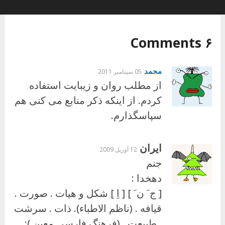
۶ Comments
محمد
05 سپتامبر 2011
از مطلب روان و زیبایت استفاده
کردم. از اینکه ذکر منابع می کنی هم
سپاسگذارم.
ایران
12 آوریل 2009
جنم
دهخدا :
[ ج َ ن َ ] [ اِ ] شکل و هيات . صورت .
قيافه . (ناظم الاطباء). ذات . سرشت
. طبيعت . (فرهنگ فارسي معين ):