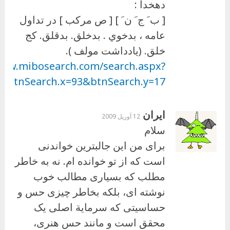
دهخدا :
[ ب َ ج َ ن َ ] [ ص مرکب ] در تداول
عامه ، بدخوي . بدخلق. بدقلق. کج
خلق. (يادداشت مولف ).
www.mibosearch.com/search.aspx?
tnSearch.x=93&btnSearch.y=17
ایران
12 آوریل 2009
سلام
برای من این جالبترین خواندنی
است که از تو خوانده ام. نه به خاطر
مطلب که بسیاری مطالب خوب
نوشته ای، بلکه بخاطر چیزی حس و
حساسیتی که سرمایة اصلی یک
محقق است و مانند حس هنری،