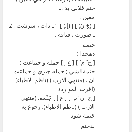
جنم فلاني بد …
معین :
[ (جَ نَ) ] [ (اِ.) ] 1 ـ ذات ، سرشت . 2
ـ صورت ، قيافه .
جنمة
دهخدا :
[ ج َ م َ ] [ ع اِ ] جمله و جماعت :
جنمةالشي ; جمله چيزي و جماعت
آن . (منتهي الارب ) (ناظم الاطباء)
(اقرب الموارد).
[ ج َ ن َ م َ ] [ ع اِ ] جَنْمة. (منتهي
الارب ) (ناظم الاطباء). رجوع به
جَنْمة شود.
بدجنم